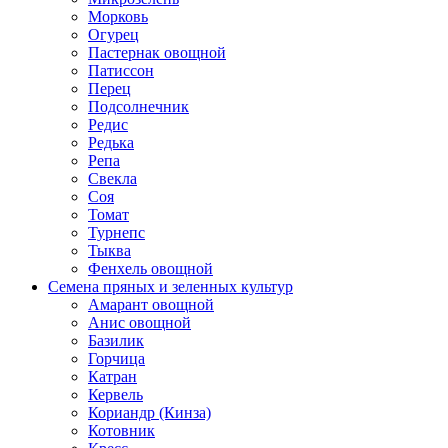
Морковь
Огурец
Пастернак овощной
Патиссон
Перец
Подсолнечник
Редис
Редька
Репа
Свекла
Соя
Томат
Турнепс
Тыква
Фенхель овощной
Семена пряных и зеленных культур
Амарант овощной
Анис овощной
Базилик
Горчица
Катран
Кервель
Кориандр (Кинза)
Котовник