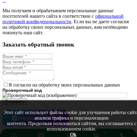
Мелисса
Монарда лекарственная
Мы получаем и обрабатываем персональные данные
Мыльнянка
посетителей нашего сайта в соответствии с
официальной
Мята
политикой конфиденциальности
. Если вы не даете согласия
Овсяный корень
на обработку своих персональных данных, вам необходимо
Огуречная трава
покинуть наш сайт.
Пустырник
Расторопша
Заказать обратный звонок
Репешок
Розмарин
Ромашка лекарственная
Синюха
Скорцонера
Смесь лекарственных
Солодка
Стевия
Я согласен на обработку моих персональных данных
Тимьян ползучий (чабрец)
Проверочный код
Фенхель лекарственный
Цикорий лекарственный
Отправить
Чабер
Череда лекарственная
Этот сайт использует файлы cookie для улучшения работы сайт
Чернокорень
Написать в MAX
анализа трафика и персонализации
Шалфей
контента. Продолжая пользоваться сайтом, вы соглашаетесь с
Семена ягод
использованием cookie.
Брусника
0
Ok