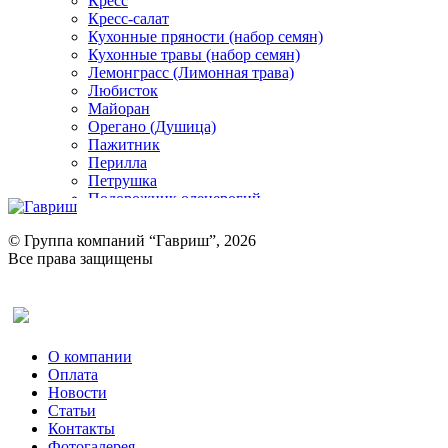
Кресс
Кресс-салат
Кухонные пряности (набор семян)
Кухонные травы (набор семян)
Лемонграсс (Лимонная трава)
Любисток
Майоран
Орегано (Душица)
Пажитник
Перилла
Петрушка
Подорожник оленерогий
Портулак пряный
Ревень
© Группа компаний “Гавриш”, 2026
Рукола
Все права защищены
Рута
Салат
Оставить отзыв (для клиентов)
Сельдерей
Спаржа
Табак Курительный
О компании
Тмин
Оплата
Трава для чая
Новости
Туласи
Статьи
Укроп
Контакты
Фенхель пряный
Фотогалерея​