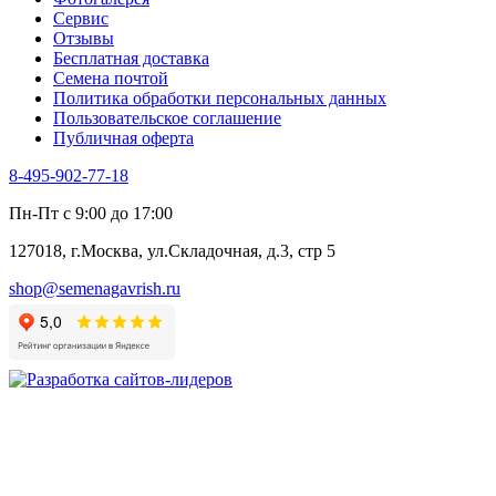
Хризантема овощная
Сервис
Цикорий пряный
Отзывы
Цикорий салатный (Витлуф)
Бесплатная доставка
Черемша
Семена почтой
Шпинат
Политика обработки персональных данных
Щавель
Пользовательское соглашение
Эндивий
Публичная оферта
Эстрагон
Семена лекарственных растений
8-495-902-77-18
Алтей
Анис
Пн-Пт с 9:00 до 17:00
Бессмертник
Бораго
127018, г.Москва, ул.Складочная, д.3, стр 5
Валериана
Валерианелла
shop@semenagavrish.ru
Гибискус лекарственный
Девясил
Душица
Зверобой
Змееголовник
Иссоп
Кровохлёбка
Лаванда
Лопух
Лофант