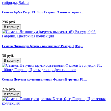
Семена Арбуз Регус F1, 3шт, Гавриш, Элитные сорта и...
296 руб.
Семена Лимониум (кермек выемчатый) Розеум, 0,05г,...
36 руб.
Семена Петуния крупноцветковая Фалкон Бургунди F1,...
276 руб.