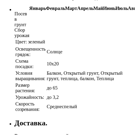
Январь
Февраль
Март
Апрель
Май
Июнь
Июль
Ав
Посев
в
грунт
Сбор
урожая
Цвет:
зеленый
Освещенность
Солнце
грядок:
Схема
10х20
посадки:
Условия
Балкон, Открытый грунт, Открытый
выращивания:
грунт, теплица, балкон, Теплица
Размер
до 65
растения:
Урожайность:
до 3,2
Скорость
Среднеспелый
созревания:
Доставка.