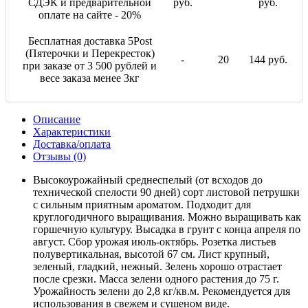
СДЭК и предварительной
руб.
руб.
оплате на сайте - 20%
Бесплатная доставка 5Post
(Пятерочки и Перекресток)
-
20
144 руб.
при заказе от 3 500 рублей и
весе заказа менее 3кг
Описание
Характеристики
Доставка/оплата
Отзывы (0)
Высокоурожайный среднеспелый (от всходов до
технической спелости 90 дней) сорт листовой петрушки
с сильным приятным ароматом. Подходит для
круглогодичного выращивания. Можно выращивать как
горшечную культуру. Высадка в грунт с конца апреля по
август. Сбор урожая июль-октябрь. Розетка листьев
полувертикальная, высотой 67 см. Лист крупный,
зеленый, гладкий, нежный. Зелень хорошо отрастает
после срезки. Масса зелени одного растения до 75 г.
Урожайность зелени до 2,8 кг/кв.м. Рекомендуется для
использования в свежем и сушеном виде.