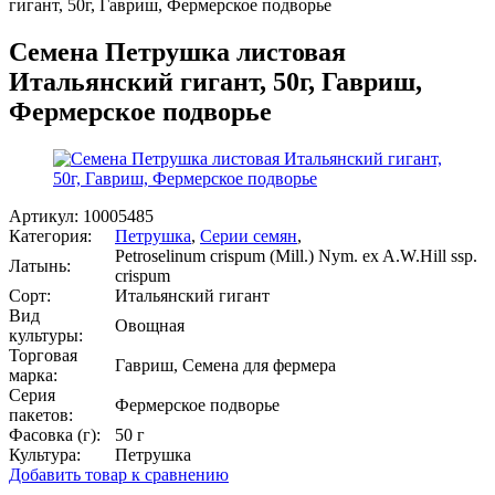
гигант, 50г, Гавриш, Фермерское подворье
Семена Петрушка листовая
Итальянский гигант, 50г, Гавриш,
Фермерское подворье
Артикул:
10005485
Категория:
Петрушка
,
Серии семян
,
Petroselinum crispum (Mill.) Nym. ex A.W.Hill ssp.
Латынь:
crispum
Сорт:
Итальянский гигант
Вид
Овощная
культуры:
Торговая
Гавриш, Семена для фермера
марка:
Серия
Фермерское подворье
пакетов:
Фасовка (г):
50 г
Культура:
Петрушка
Добавить товар к сравнению