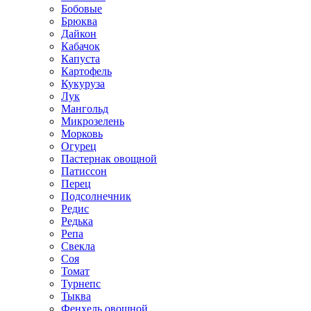
Бобовые
Брюква
Дайкон
Кабачок
Капуста
Картофель
Кукуруза
Лук
Мангольд
Микрозелень
Морковь
Огурец
Пастернак овощной
Патиссон
Перец
Подсолнечник
Редис
Редька
Репа
Свекла
Соя
Томат
Турнепс
Тыква
Фенхель овощной