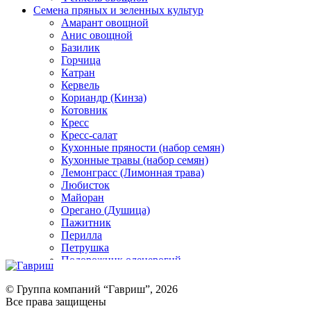
Семена пряных и зеленных культур
Амарант овощной
Анис овощной
Базилик
Горчица
Катран
Кервель
Кориандр (Кинза)
Котовник
Кресс
Кресс-салат
Кухонные пряности (набор семян)
Кухонные травы (набор семян)
Лемонграсс (Лимонная трава)
Любисток
Майоран
Орегано (Душица)
Пажитник
Перилла
Петрушка
Подорожник оленерогий
Портулак пряный
Ревень
© Группа компаний “Гавриш”, 2026
Рукола
Все права защищены
Рута