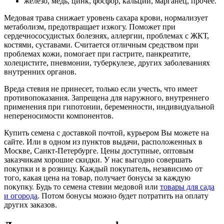
железо, медь, цинк, фосфор, кальций, марганец, прочее.
Медовая трава снижает уровень сахара крови, нормализует
метаболизм, предотвращает изжогу. Поможет при
сердечнососудистых болезнях, аллергии, проблемах с ЖКТ,
костями, суставами. Считается отличным средством при
проблемах кожи, помогает при гастрите, панкреатите,
холецистите, пневмонии, туберкулезе, других заболеваниях
внутренних органов.
Вреда стевия не принесет, только если учесть, что имеет
противопоказания. Запрещена для наружного, внутреннего
применения при гипотонии, беременности, индивидуальной
непереносимости компонентов.
Купить семена с доставкой почтой, курьером Вы можете на
сайте. Или в одном из пунктов выдачи, расположенных в
Москве, Санкт-Петербурге. Цены доступные, оптовым
заказчикам хорошие скидки. У нас выгодно совершать
покупки и в розницу. Каждый покупатель, независимо от
того, какая цена на товар, получает бонусы за каждую
покупку. Будь то семена стевии медовой или
товары для сада
и огорода
. Потом бонусы можно будет потратить на оплату
других заказов.