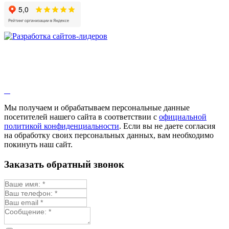
Гибискус лекарственный
Девясил
Душица
Зверобой
Змееголовник
Иссоп
Кровохлёбка
Лаванда
Лопух
Лофант
Мелисса
Монарда лекарственная
Мы получаем и обрабатываем персональные данные
Мыльнянка
посетителей нашего сайта в соответствии с
официальной
Мята
политикой конфиденциальности
. Если вы не даете согласия
Овсяный корень
на обработку своих персональных данных, вам необходимо
Огуречная трава
покинуть наш сайт.
Пустырник
Расторопша
Заказать обратный звонок
Репешок
Розмарин
Ромашка лекарственная
Синюха
Скорцонера
Смесь лекарственных
Солодка