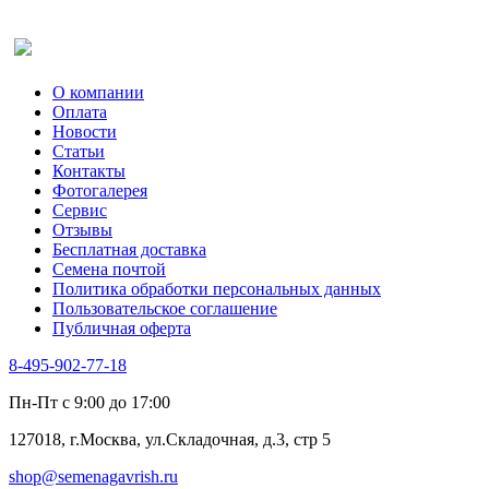
Салат
Оставить отзыв (для клиентов)
Сельдерей
Спаржа
Табак Курительный
О компании
Тмин
Оплата
Трава для чая
Новости
Туласи
Статьи
Укроп
Контакты
Фенхель пряный
Фотогалерея​
Хризантема овощная
Сервис
Цикорий пряный
Отзывы
Цикорий салатный (Витлуф)
Бесплатная доставка
Черемша
Семена почтой
Шпинат
Политика обработки персональных данных
Щавель
Пользовательское соглашение
Эндивий
Публичная оферта
Эстрагон
Семена лекарственных растений
8-495-902-77-18
Алтей
Анис
Пн-Пт с 9:00 до 17:00
Бессмертник
Бораго
127018, г.Москва, ул.Складочная, д.3, стр 5
Валериана
Валерианелла
shop@semenagavrish.ru