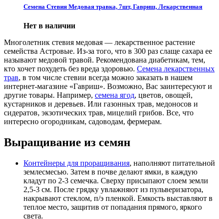
Семена Стевия Медовая травка, 7шт, Гавриш, Лекарственная
Нет в наличии
Многолетник стевия медовая — лекарственное растение
семейства Астровые. Из-за того, что в 300 раз слаще сахара ее
называют медовой травой. Рекомендована диабетикам, тем,
кто хочет похудеть без вреда здоровью.
Семена лекарственных
трав
, в том числе стевии всегда можно заказать в нашем
интернет-магазине «Гавриш». Возможно, Вас заинтересуют и
другие товары. Например,
семена ягод
, цветов, овощей,
кустарников и деревьев. Или газонных трав, медоносов и
сидератов, экзотических трав, мицелий грибов. Все, что
интересно огородникам, садоводам, фермерам.
Выращивание из семян
Контейнеры для проращивания
, наполняют питательной
землесмесью. Затем в почве делают ямки, в каждую
кладут по 2-3 семечка. Сверху присыпают слоем земли
2,5-3 см. После грядку увлажняют из пульверизатора,
накрывают стеклом, п/э пленкой. Емкость выставляют в
теплое место, защитив от попадания прямого, яркого
света.