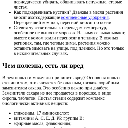
периодически убирать, общипывать ненужные, старые
листья.
Как подкармливать кустики? Дважды в месяц растения
вносят азотсодержащие
комплексные удобрения
.
Перепревший компост, перегной вносят по осени.
Стевия чувствительна к перепадам температур,
особенное не выносит морозов. На зиму ее выкапывают,
вместе с комом земли переносят в теплицу. В южных
регионах, там, где теплые зимы, растения можно
оставить зимовать на улице, под пленкой. Но это только
в исключительных случаях.
Чем полезна, есть ли вред
В чем польза и может ли причинить вред? Основная польза
стевии в том, что считается безопасным, низкокалорийным
заменителем сахара. Это особенно важно при диабете.
Заменители сахара из нее продаются в порошке, в виде
сиропа, таблеток. Листья стевии содержат комплекс
биологически активных веществ:
гликозиды, 17 аминокислот;
витамины А, С, Е, Д, РР, группы В;
эфирные масла, флавоноиды;