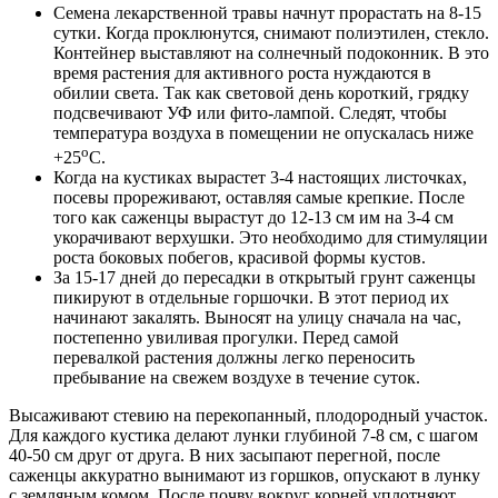
Семена лекарственной травы начнут прорастать на 8-15
сутки. Когда проклюнутся, снимают полиэтилен, стекло.
Контейнер выставляют на солнечный подоконник. В это
время растения для активного роста нуждаются в
обилии света. Так как световой день короткий, грядку
подсвечивают УФ или фито-лампой. Следят, чтобы
температура воздуха в помещении не опускалась ниже
о
+25
С.
Когда на кустиках вырастет 3-4 настоящих листочках,
посевы прореживают, оставляя самые крепкие. После
того как саженцы вырастут до 12-13 см им на 3-4 см
укорачивают верхушки. Это необходимо для стимуляции
роста боковых побегов, красивой формы кустов.
За 15-17 дней до пересадки в открытый грунт саженцы
пикируют в отдельные горшочки. В этот период их
начинают закалять. Выносят на улицу сначала на час,
постепенно увиливая прогулки. Перед самой
перевалкой растения должны легко переносить
пребывание на свежем воздухе в течение суток.
Высаживают стевию на перекопанный, плодородный участок.
Для каждого кустика делают лунки глубиной 7-8 см, с шагом
40-50 см друг от друга. В них засыпают перегной, после
саженцы аккуратно вынимают из горшков, опускают в лунку
с земляным комом. После почву вокруг корней уплотняют,