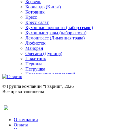
Кервель
Кориандр (Кинза)
Котовник
Кресс
Кресс-салат
Кухонные пряности (набор семян)
Кухонные травы (набор семян)
Лемонграсс (Лимонная трава)
Любисток
Майоран
Орегано (Душица)
Пажитник
Перилла
Петрушка
Подорожник оленерогий
Портулак пряный
Ревень
© Группа компаний “Гавриш”, 2026
Рукола
Все права защищены
Рута
Салат
Оставить отзыв (для клиентов)
Сельдерей
Спаржа
Табак Курительный
О компании
Тмин
Оплата
Трава для чая