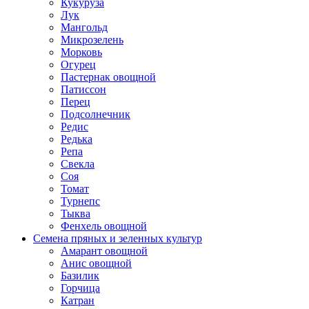
Кукуруза
Лук
Мангольд
Микрозелень
Морковь
Огурец
Пастернак овощной
Патиссон
Перец
Подсолнечник
Редис
Редька
Репа
Свекла
Соя
Томат
Турнепс
Тыква
Фенхель овощной
Семена пряных и зеленных культур
Амарант овощной
Анис овощной
Базилик
Горчица
Катран