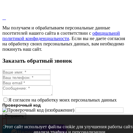
Лаванда
Лопух
Лофант
Мелисса
Монарда лекарственная
Мы получаем и обрабатываем персональные данные
Мыльнянка
посетителей нашего сайта в соответствии с
официальной
Мята
политикой конфиденциальности
. Если вы не даете согласия
Овсяный корень
на обработку своих персональных данных, вам необходимо
Огуречная трава
покинуть наш сайт.
Пустырник
Расторопша
Заказать обратный звонок
Репешок
Розмарин
Ромашка лекарственная
Синюха
Скорцонера
Смесь лекарственных
Солодка
Стевия
Я согласен на обработку моих персональных данных
Тимьян ползучий (чабрец)
Проверочный код
Фенхель лекарственный
Цикорий лекарственный
Отправить
Чабер
Череда лекарственная
Этот сайт использует файлы cookie для улучшения работы сайт
Чернокорень
Написать в MAX
анализа трафика и персонализации