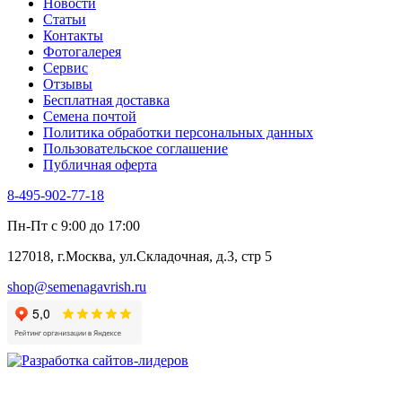
Новости
Туласи
Статьи
Укроп
Контакты
Фенхель пряный
Фотогалерея​
Хризантема овощная
Сервис
Цикорий пряный
Отзывы
Цикорий салатный (Витлуф)
Бесплатная доставка
Черемша
Семена почтой
Шпинат
Политика обработки персональных данных
Щавель
Пользовательское соглашение
Эндивий
Публичная оферта
Эстрагон
Семена лекарственных растений
8-495-902-77-18
Алтей
Анис
Пн-Пт с 9:00 до 17:00
Бессмертник
Бораго
127018, г.Москва, ул.Складочная, д.3, стр 5
Валериана
Валерианелла
shop@semenagavrish.ru
Гибискус лекарственный
Девясил
Душица
Зверобой
Змееголовник
Иссоп
Кровохлёбка