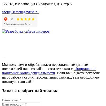
Бораго
127018, г.Москва, ул.Складочная, д.3, стр 5
Валериана
Валерианелла
shop@semenagavrish.ru
Гибискус лекарственный
Девясил
Душица
Зверобой
Змееголовник
Иссоп
Кровохлёбка
Лаванда
Лопух
Лофант
Мелисса
Монарда лекарственная
Мы получаем и обрабатываем персональные данные
Мыльнянка
посетителей нашего сайта в соответствии с
официальной
Мята
политикой конфиденциальности
. Если вы не даете согласия
Овсяный корень
на обработку своих персональных данных, вам необходимо
Огуречная трава
покинуть наш сайт.
Пустырник
Расторопша
Заказать обратный звонок
Репешок
Розмарин
Ромашка лекарственная
Синюха