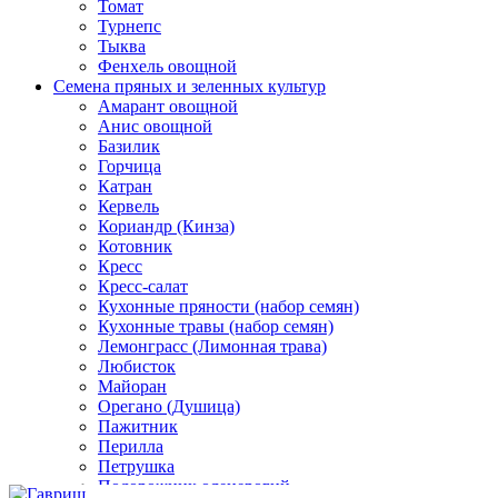
Томат
Турнепс
Тыква
Фенхель овощной
Семена пряных и зеленных культур
Амарант овощной
Анис овощной
Базилик
Горчица
Катран
Кервель
Кориандр (Кинза)
Котовник
Кресс
Кресс-салат
Кухонные пряности (набор семян)
Кухонные травы (набор семян)
Лемонграсс (Лимонная трава)
Любисток
Майоран
Орегано (Душица)
Пажитник
Перилла
Петрушка
Подорожник оленерогий