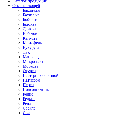
Каталог продукции
Семена овощей
Баклажан
Бахчевые
Бобовые
Брюква
Дайкон
Кабачок
Капуста
Картофель
Кукуруза
Лук
Мангольд
Микрозелень
Морковь
Огурец
Пастернак овощной
Патиссон
Перец
Подсолнечник
Редис
Редька
Репа
Свекла
Соя