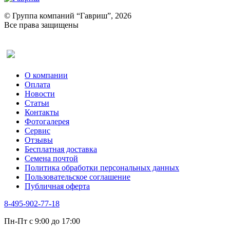
Портулак пряный
Ревень
© Группа компаний “Гавриш”, 2026
Рукола
Все права защищены
Рута
Салат
Оставить отзыв (для клиентов)
Сельдерей
Спаржа
Табак Курительный
О компании
Тмин
Оплата
Трава для чая
Новости
Туласи
Статьи
Укроп
Контакты
Фенхель пряный
Фотогалерея​
Хризантема овощная
Сервис
Цикорий пряный
Отзывы
Цикорий салатный (Витлуф)
Бесплатная доставка
Черемша
Семена почтой
Шпинат
Политика обработки персональных данных
Щавель
Пользовательское соглашение
Эндивий
Публичная оферта
Эстрагон
Семена лекарственных растений
8-495-902-77-18
Алтей
Анис
Пн-Пт с 9:00 до 17:00
Бессмертник