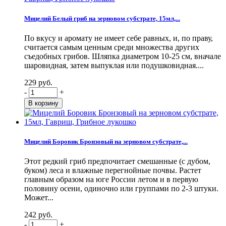
Мицелий Белый гриб на зерновом субстрате, 15мл,...
По вкусу и аромату не имеет себе равных, и, по праву,
считается самым ценным среди множества других
съедобных грибов. Шляпка диаметром 10-25 см, вначале
шаровидная, затем выпуклая или подушковидная....
229 руб.
-
+
Мицелий Боровик Бронзовый на зерновом субстрате,...
Этот редкий гриб предпочитает смешанные (с дубом,
буком) леса и влажные перегнойные почвы. Растет
главным образом на юге России летом и в первую
половину осени, одиночно или группами по 2-3 штуки.
Может...
242 руб.
-
+