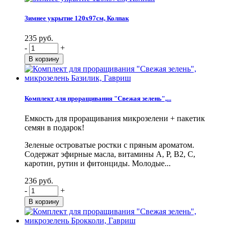
Зимнее укрытие 120х97см, Колпак
235 руб.
-
+
Комплект для проращивания "Свежая зелень",...
Емкость для проращивания микрозелени + пакетик
семян в подарок!
Зеленые островатые ростки с пряным ароматом.
Содержат эфирные масла, витамины А, Р, В2, С,
каротин, рутин и фитонциды. Молодые...
236 руб.
-
+