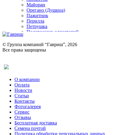
Майоран
Орегано (Душица)
Пажитник
Перилла
Петрушка
Подорожник оленерогий
Портулак пряный
Ревень
© Группа компаний “Гавриш”, 2026
Рукола
Все права защищены
Рута
Салат
Оставить отзыв (для клиентов)
Сельдерей
Спаржа
Табак Курительный
О компании
Тмин
Оплата
Трава для чая
Новости
Туласи
Статьи
Укроп
Контакты
Фенхель пряный
Фотогалерея​
Хризантема овощная
Сервис
Цикорий пряный
Отзывы
Цикорий салатный (Витлуф)
Бесплатная доставка
Черемша
Семена почтой
Шпинат
Политика обработки персональных данных
Щавель