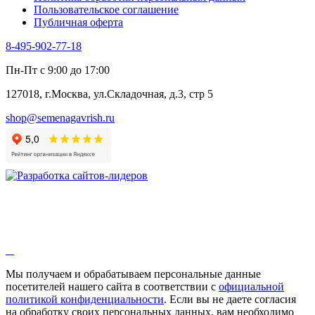
Пользовательское соглашение
Эндивий
Публичная оферта
Эстрагон
Семена лекарственных растений
8-495-902-77-18
Алтей
Анис
Пн-Пт с 9:00 до 17:00
Бессмертник
Бораго
127018, г.Москва, ул.Складочная, д.3, стр 5
Валериана
Валерианелла
shop@semenagavrish.ru
Гибискус лекарственный
Девясил
Душица
Зверобой
Змееголовник
Иссоп
Кровохлёбка
Лаванда
Лопух
Лофант
Мелисса
Монарда лекарственная
Мы получаем и обрабатываем персональные данные
Мыльнянка
посетителей нашего сайта в соответствии с
официальной
Мята
политикой конфиденциальности
. Если вы не даете согласия
Овсяный корень
на обработку своих персональных данных, вам необходимо