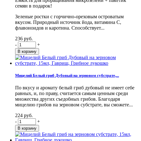
Емкость для проращивания микрозелени + пакетик
семян в подарок!
Зеленые ростки с горчично-ореховым островатым
вкусом. Природный источник йода, витамина С,
флавоноидов и каротина. Способствует...
236 руб.
-
+
Мицелий Белый гриб Дубовый на зерновом субстрате,...
По вкусу и аромату белый гриб дубовый не имеет себе
равных, и, по праву, считается самым ценным среди
множества других съедобных грибов. Благодаря
мицелию грибов на зерновом субстрате, вы сможете...
224 руб.
-
+