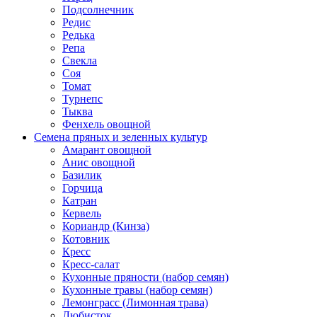
Подсолнечник
Редис
Редька
Репа
Свекла
Соя
Томат
Турнепс
Тыква
Фенхель овощной
Семена пряных и зеленных культур
Амарант овощной
Анис овощной
Базилик
Горчица
Катран
Кервель
Кориандр (Кинза)
Котовник
Кресс
Кресс-салат
Кухонные пряности (набор семян)
Кухонные травы (набор семян)
Лемонграсс (Лимонная трава)
Любисток