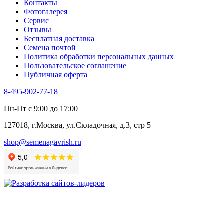
Контакты
Фенхель пряный
Фотогалерея​
Хризантема овощная
Сервис
Цикорий пряный
Отзывы
Цикорий салатный (Витлуф)
Бесплатная доставка
Черемша
Семена почтой
Шпинат
Политика обработки персональных данных
Щавель
Пользовательское соглашение
Эндивий
Публичная оферта
Эстрагон
Семена лекарственных растений
8-495-902-77-18
Алтей
Анис
Пн-Пт с 9:00 до 17:00
Бессмертник
Бораго
127018, г.Москва, ул.Складочная, д.3, стр 5
Валериана
Валерианелла
shop@semenagavrish.ru
Гибискус лекарственный
Девясил
Душица
Зверобой
Змееголовник
Иссоп
Кровохлёбка
Лаванда
Лопух