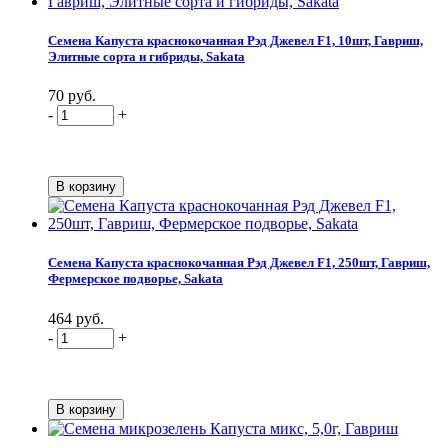
Семена Капуста краснокочанная Рэд Джевел F1, 10шт, Гавриш,
Элитные сорта и гибриды, Sakata
70 руб.
-
+
Семена Капуста краснокочанная Рэд Джевел F1, 250шт, Гавриш,
Фермерское подворье, Sakata
464 руб.
-
+