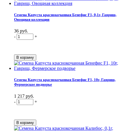
Семена Капуста краснокочанная Бенефис F1, 0,1г, Гавриш,
Овощная коллекция
36 руб.
-
+
Семена Капуста краснокочанная Бенефис F1, 10г, Гавриш,
Фермерское подворье
1 217 руб.
-
+