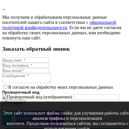
Лофант
Мелисса
Монарда лекарственная
Мы получаем и обрабатываем персональные данные
Мыльнянка
посетителей нашего сайта в соответствии с
официальной
Мята
политикой конфиденциальности
. Если вы не даете согласия
Овсяный корень
на обработку своих персональных данных, вам необходимо
Огуречная трава
покинуть наш сайт.
Пустырник
Расторопша
Заказать обратный звонок
Репешок
Розмарин
Ромашка лекарственная
Синюха
Скорцонера
Смесь лекарственных
Солодка
Стевия
Я согласен на обработку моих персональных данных
Тимьян ползучий (чабрец)
Проверочный код
Фенхель лекарственный
Цикорий лекарственный
Отправить
Чабер
Череда лекарственная
Этот сайт использует файлы cookie для улучшения работы сайт
Чернокорень
Написать в MAX
анализа трафика и персонализации
Шалфей
контента. Продолжая пользоваться сайтом, вы соглашаетесь с
Семена ягод
использованием cookie.