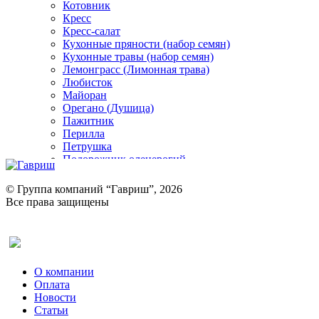
Котовник
Кресс
Кресс-салат
Кухонные пряности (набор семян)
Кухонные травы (набор семян)
Лемонграсс (Лимонная трава)
Любисток
Майоран
Орегано (Душица)
Пажитник
Перилла
Петрушка
Подорожник оленерогий
Портулак пряный
Ревень
© Группа компаний “Гавриш”, 2026
Рукола
Все права защищены
Рута
Салат
Оставить отзыв (для клиентов)
Сельдерей
Спаржа
Табак Курительный
О компании
Тмин
Оплата
Трава для чая
Новости
Туласи
Статьи
Укроп