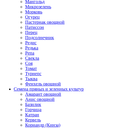
Мангольд
Микрозелень
Морковь
Огурец
Пастернак овощной
Патиссон
Перец
Подсолнечник
Редис
Редька
Репа
Свекла
Соя
Томат
Турнепс
Тыква
Фенхель овощной
Семена пряных и зеленных культур
Амарант овощной
Анис овощной
Базилик
Горчица
Катран
Кервель
Кориандр (Кинза)