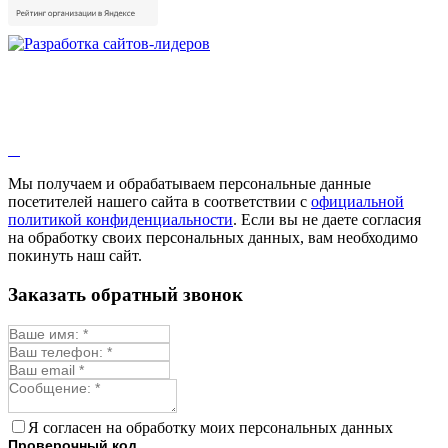
Душица
Зверобой
Змееголовник
Иссоп
Кровохлёбка
Лаванда
Лопух
Лофант
Мелисса
Монарда лекарственная
Мы получаем и обрабатываем персональные данные
Мыльнянка
посетителей нашего сайта в соответствии с
официальной
Мята
политикой конфиденциальности
. Если вы не даете согласия
Овсяный корень
на обработку своих персональных данных, вам необходимо
Огуречная трава
покинуть наш сайт.
Пустырник
Расторопша
Заказать обратный звонок
Репешок
Розмарин
Ромашка лекарственная
Синюха
Скорцонера
Смесь лекарственных
Солодка
Стевия
Я согласен на обработку моих персональных данных
Тимьян ползучий (чабрец)
Проверочный код