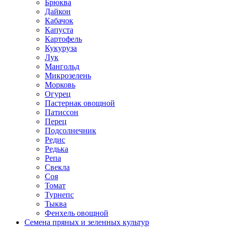
Брюква
Дайкон
Кабачок
Капуста
Картофель
Кукуруза
Лук
Мангольд
Микрозелень
Морковь
Огурец
Пастернак овощной
Патиссон
Перец
Подсолнечник
Редис
Редька
Репа
Свекла
Соя
Томат
Турнепс
Тыква
Фенхель овощной
Семена пряных и зеленных культур