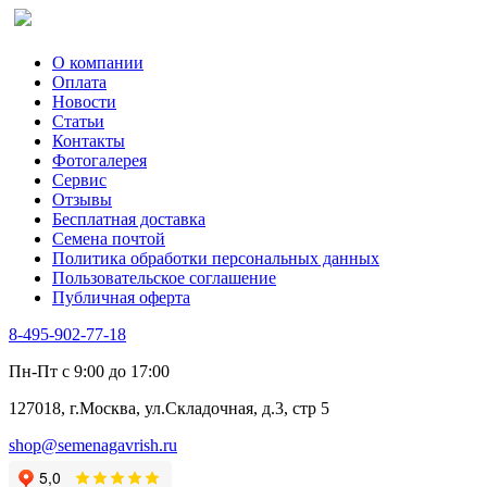
Сельдерей
Спаржа
Табак Курительный
О компании
Тмин
Оплата
Трава для чая
Новости
Туласи
Статьи
Укроп
Контакты
Фенхель пряный
Фотогалерея​
Хризантема овощная
Сервис
Цикорий пряный
Отзывы
Цикорий салатный (Витлуф)
Бесплатная доставка
Черемша
Семена почтой
Шпинат
Политика обработки персональных данных
Щавель
Пользовательское соглашение
Эндивий
Публичная оферта
Эстрагон
Семена лекарственных растений
8-495-902-77-18
Алтей
Анис
Пн-Пт с 9:00 до 17:00
Бессмертник
Бораго
127018, г.Москва, ул.Складочная, д.3, стр 5
Валериана
Валерианелла
shop@semenagavrish.ru
Гибискус лекарственный
Девясил