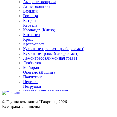
Амарант овощной
Анис овощной
Базилик
Горчица
Катран
Кервель
Кориандр (Кинза)
Котовник
Кресс
Кресс-салат
Кухонные пряности (набор семян)
Кухонные травы (набор семян)
Лемонграсс (Лимонная трава)
Любисток
Майоран
Орегано (Душица)
Пажитник
Перилла
Петрушка
Подорожник оленерогий
Портулак пряный
Ревень
© Группа компаний “Гавриш”, 2026
Рукола
Все права защищены
Рута
Салат
Оставить отзыв (для клиентов)