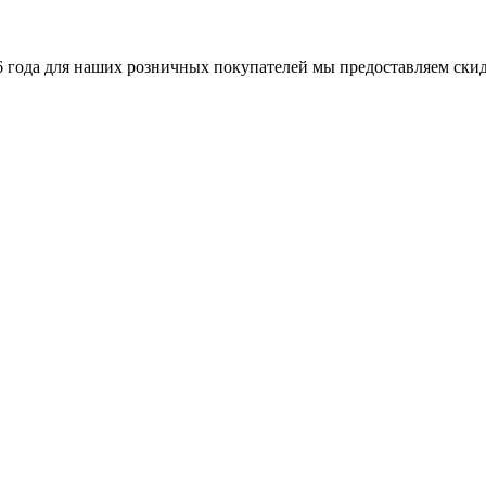
циализируется на создании высококачественных семян. Фирма пр
26 года для наших розничных покупателей мы предоставляем ски
есь.