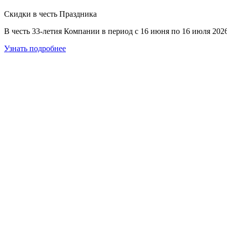
Сочные новинки сезона
Скидки в честь Праздника
«Гавриш» – одна из лидирующих компаний России, которая спе
В честь 33-летия Компании в период с 16 июня по 16 июля 20
Наш ассортимент семян пополняется постоянно. Присоединяйт
Узнать подробнее
Узнать подробнее