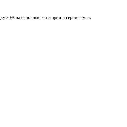
одает семена в Москве и других городах страны уже 33 года.
дку 30% на основные категории и серии семян.