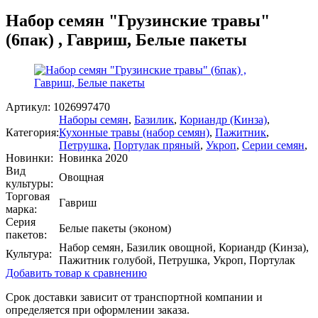
Набор семян "Грузинские травы"
(6пак) , Гавриш, Белые пакеты
Артикул:
1026997470
Наборы семян
,
Базилик
,
Кориандр (Кинза)
,
Категория:
Кухонные травы (набор семян)
,
Пажитник
,
Петрушка
,
Портулак пряный
,
Укроп
,
Серии семян
,
Новинки:
Новинка 2020
Вид
Овощная
культуры:
Торговая
Гавриш
марка:
Серия
Белые пакеты (эконом)
пакетов:
Набор семян, Базилик овощной, Кориандр (Кинза),
Культура:
Пажитник голубой, Петрушка, Укроп, Портулак
Добавить товар к сравнению
Срок доставки зависит от транспортной компании и
определяется при оформлении заказа.