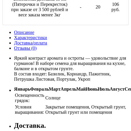
(Пятерочки и Перекресток)
106
-
20
при заказе от 3 500 рублей и
руб.
весе заказа менее 3кг
Описание
Характеристики
Доставка/оплата
Отзывы (0)
Яркий контраст аромата и остроты — удовольствие для
гурманов! В наборе семена для выращивания на кухне,
балконе и в открытом грунте.
В состав входят: Базилик, Кориандр, Пажитник,
Петрушка Листовая, Портулак, Укроп
Январь
Февраль
Март
Апрель
Май
Июнь
Июль
Август
Се
Освещенность
Солнце
грядок:
Условия
Закрытые помещения, Открытый грунт,
выращивания:
Открытый грунт или помещения
Доставка.