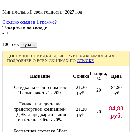
Минимальный срок годности: 2027 год
Сколько семян в 1 грамме?
Товар есть на складе
-
+
106 руб.
ДОСТУПНЫЕ СКИДКИ. ДЕЙСТВУЕТ МАКСИМАЛЬНАЯ.
ПОДРОБНЕЕ О ВСЕХ СКИДКАХ ПО
ССЫЛКЕ
Скидка,
Название
Скидка
Цена
%
Скидка на серию пакетов
21,20
84,80
20
"Белые пакеты" - 20%
руб.
руб.
Скидка при доставке
84,80
транспортной компанией
21,20
20
СДЭК и предварительной
руб.
руб.
оплате на сайте - 20%
Бесплатная доставка 5Post