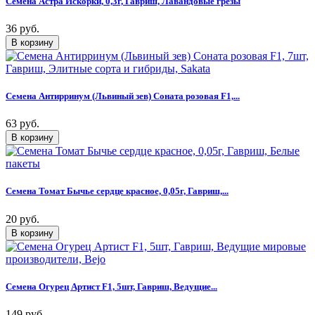
Семена Астра Искорки, 0,3г, Гавриш, Лавандовые грезы
36 руб.
Семена Антирринум (Львиный зев) Соната розовая F1,...
63 руб.
Семена Томат Бычье сердце красное, 0,05г, Гавриш,...
20 руб.
Семена Огурец Артист F1, 5шт, Гавриш, Ведущие...
149 руб.