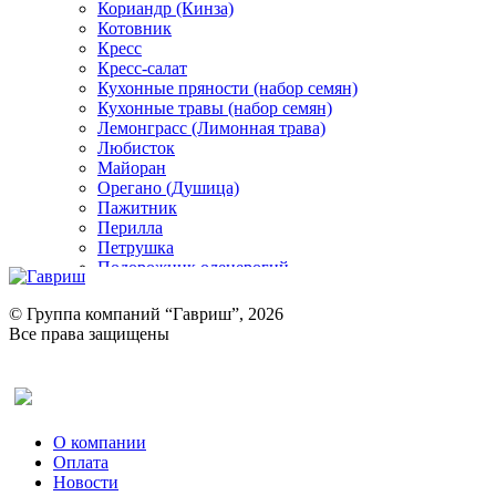
Кориандр (Кинза)
Котовник
Кресс
Кресс-салат
Кухонные пряности (набор семян)
Кухонные травы (набор семян)
Лемонграсс (Лимонная трава)
Любисток
Майоран
Орегано (Душица)
Пажитник
Перилла
Петрушка
Подорожник оленерогий
Портулак пряный
Ревень
© Группа компаний “Гавриш”, 2026
Рукола
Все права защищены
Рута
Салат
Оставить отзыв (для клиентов)
Сельдерей
Спаржа
Табак Курительный
О компании
Тмин
Оплата
Трава для чая
Новости
Туласи