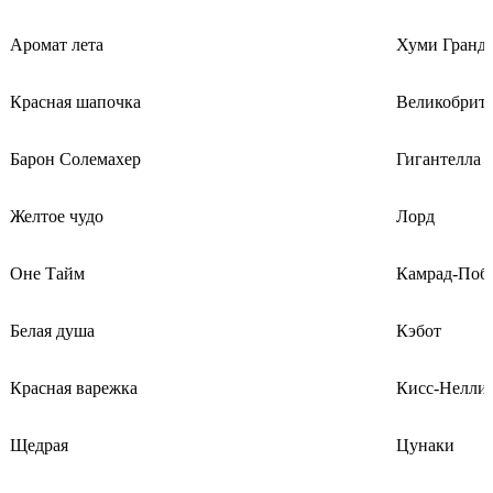
Аромат лета
Хуми Гранд
Красная шапочка
Великобрит
Барон Солемахер
Гигантелла
Желтое чудо
Лорд
Оне Тайм
Камрад-Поб
Белая душа
Кэбот
Красная варежка
Кисс-Нелли
Щедрая
Цунаки