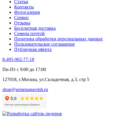
Статьи
Укроп
Контакты
Фенхель пряный
Фотогалерея​
Хризантема овощная
Сервис
Цикорий пряный
Отзывы
Цикорий салатный (Витлуф)
Бесплатная доставка
Черемша
Семена почтой
Шпинат
Политика обработки персональных данных
Щавель
Пользовательское соглашение
Эндивий
Публичная оферта
Эстрагон
Семена лекарственных растений
8-495-902-77-18
Алтей
Анис
Пн-Пт с 9:00 до 17:00
Бессмертник
Бораго
127018, г.Москва, ул.Складочная, д.3, стр 5
Валериана
Валерианелла
shop@semenagavrish.ru
Гибискус лекарственный
Девясил
Душица
Зверобой
Змееголовник
Иссоп
Кровохлёбка
Лаванда