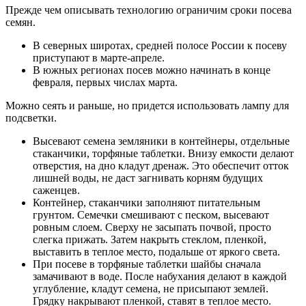
Прежде чем описывать технологию ограничим сроки посева
семян.
В северных широтах, средней полосе России к посеву
приступают в марте-апреле.
В южных регионах посев можно начинать в конце
февраля, первых числах марта.
Можно сеять и раньше, но придется использовать лампу для
подсветки.
Высевают семена земляники в контейнеры, отдельные
стаканчики, торфяные таблетки. Внизу емкости делают
отверстия, на дно кладут дренаж. Это обеспечит отток
лишней воды, не даст загнивать корням будущих
саженцев.
Контейнер, стаканчики заполняют питательным
грунтом. Семечки смешивают с песком, высевают
ровным слоем. Сверху не засыпать почвой, просто
слегка прижать. Затем накрыть стеклом, пленкой,
выставить в теплое место, подальше от яркого света.
При посеве в торфяные таблетки шайбы сначала
замачивают в воде. После набухания делают в каждой
углубление, кладут семена, не присыпают землей.
Грядку накрывают пленкой, ставят в теплое место.