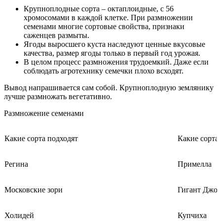
Крупноплодные сорта – октаплоидные, с 56
хромосомами в каждой клетке. При размножении
семенами многие сортовые свойства, признаки
саженцев размыты.
Ягоды выросшего куста наследуют ценные вкусовые
качества, размер ягоды только в первый год урожая.
В целом процесс размножения трудоемкий. Даже если
соблюдать агротехнику семечки плохо всходят.
Вывод напрашивается сам собой. Крупноплодную землянику
лучше размножать вегетативно.
Размножение семенами
Какие сорта подходят
Какие сорта
Регина
Примелла
Московские зори
Гигант Джор
Холидей
Купчиха