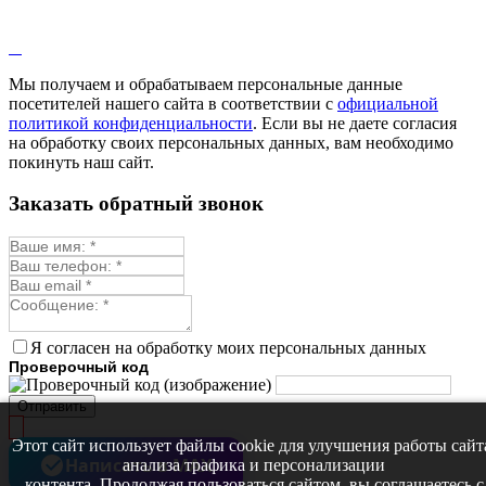
Лопух
Лофант
Мелисса
Монарда лекарственная
Мы получаем и обрабатываем персональные данные
Мыльнянка
посетителей нашего сайта в соответствии с
официальной
Мята
политикой конфиденциальности
. Если вы не даете согласия
Овсяный корень
на обработку своих персональных данных, вам необходимо
Огуречная трава
покинуть наш сайт.
Пустырник
Расторопша
Заказать обратный звонок
Репешок
Розмарин
Ромашка лекарственная
Синюха
Скорцонера
Смесь лекарственных
Солодка
Стевия
Я согласен на обработку моих персональных данных
Тимьян ползучий (чабрец)
Проверочный код
Фенхель лекарственный
Цикорий лекарственный
Отправить
Чабер
Череда лекарственная
Этот сайт использует файлы cookie для улучшения работы сайт
Чернокорень
Написать в MAX
анализа трафика и персонализации
Шалфей
контента. Продолжая пользоваться сайтом, вы соглашаетесь с