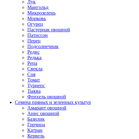
Лук
Мангольд
Микрозелень
Морковь
Огурец
Пастернак овощной
Патиссон
Перец
Подсолнечник
Редис
Редька
Репа
Свекла
Соя
Томат
Турнепс
Тыква
Фенхель овощной
Семена пряных и зеленных культур
Амарант овощной
Анис овощной
Базилик
Горчица
Катран
Кервель