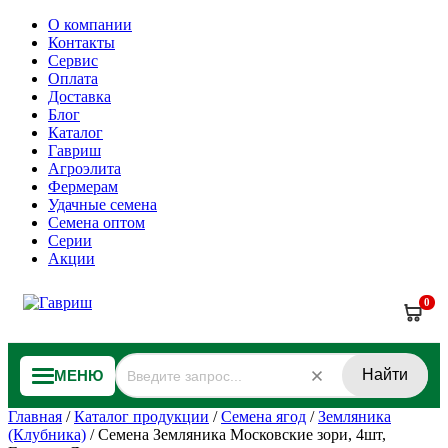
О компании
Контакты
Сервис
Оплата
Доставка
Блог
Каталог
Гавриш
Агроэлита
Фермерам
Удачные семена
Семена оптом
Серии
Акции
0
Найти
МЕНЮ
Главная
/
Каталог продукции
/
Семена ягод
/
Земляника
(Клубника)
/
Семена Земляника Московские зори, 4шт,