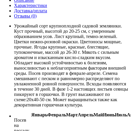
Описание
Характеристики
Доставка/оплата
Отзывы (0)
Урожайный сорт крупноплодной садовой земляники.
Куст прочный, высотой до 20-25 см, с умеренным
образованием усов. Лист крупный, темно-зеленый.
Цветки нежно-розовой окраски. Цветоносы мощные,
прочные. Ягоды крупные, красные, блестящие,
тупоконечные, массой до 26-30 г. Мякоть с сильным
ароматом и изысканным кисло-сладким вкусом.
Обладает высокой устойчивостью к болезням,
выносливостью к неблагоприятным факторам внешней
среды. Посев производят в феврале-апреле. Семена
смешивают с песком и равномерно распределяют по
увлажненной ровной поверхности. Всходы появляются
в течение 30 дней. В фазе 1-2 настоящих листьев сеянцы
пикируют в горшочки. В грунт высаживают по
схеме:20х40-50 см. Может выращиваться также как
декоративная горшечная культура.
Январь
Февраль
Март
Апрель
Май
Июнь
Июль
А
Посев
на
рассаду