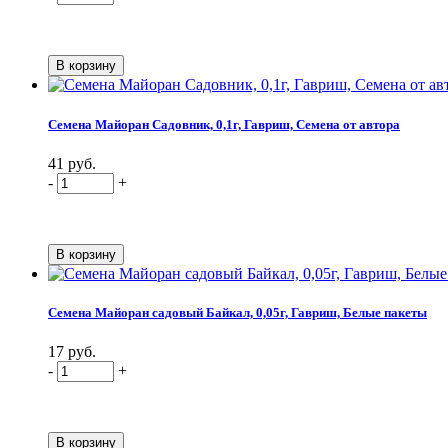
Семена Майоран Садовник, 0,1г, Гавриш, Семена от автора
41 руб.
-
+
Семена Майоран садовый Байкал, 0,05г, Гавриш, Белые пакеты
17 руб.
-
+