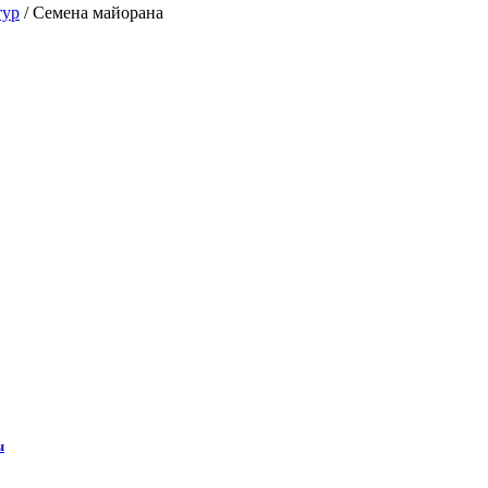
тур
/
Семена майорана
ы