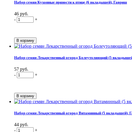
Набор семян Кухонные пряности к птице (6 вкладышей), Гавриш
46 руб.
-
+
Набор семян Лекарственный огород Болеутоляющий (5 вкладышей
57 руб.
-
+
Набор семян Лекарственный огород Витаминный (5 вкладышей), 
44 руб.
-
+