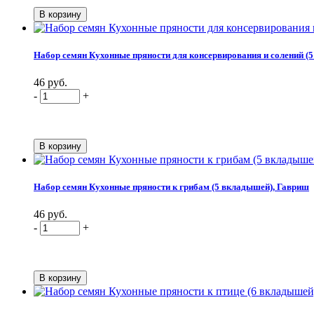
Набор семян Кухонные пряности для консервирования и солений (
46 руб.
-
+
Набор семян Кухонные пряности к грибам (5 вкладышей), Гавриш
46 руб.
-
+