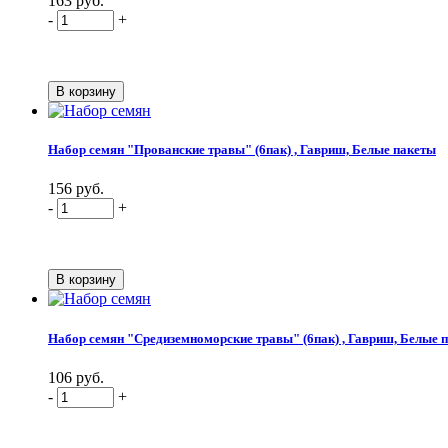
163 руб.
-
+
Набор семян "Прованские травы" (6пак) , Гавриш, Белые пакеты
156 руб.
-
+
Набор семян "Средиземноморские травы" (6пак) , Гавриш, Белые 
106 руб.
-
+