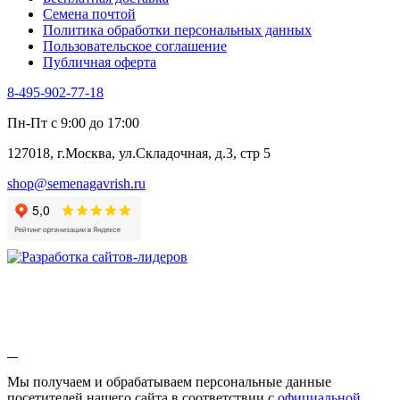
Черемша
Семена почтой
Шпинат
Политика обработки персональных данных
Щавель
Пользовательское соглашение
Эндивий
Публичная оферта
Эстрагон
Семена лекарственных растений
8-495-902-77-18
Алтей
Анис
Пн-Пт с 9:00 до 17:00
Бессмертник
Бораго
127018, г.Москва, ул.Складочная, д.3, стр 5
Валериана
Валерианелла
shop@semenagavrish.ru
Гибискус лекарственный
Девясил
Душица
Зверобой
Змееголовник
Иссоп
Кровохлёбка
Лаванда
Лопух
Лофант
Мелисса
Монарда лекарственная
Мы получаем и обрабатываем персональные данные
Мыльнянка
посетителей нашего сайта в соответствии с
официальной