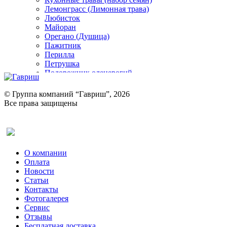
Лемонграсс (Лимонная трава)
Любисток
Майоран
Орегано (Душица)
Пажитник
Перилла
Петрушка
Подорожник оленерогий
Портулак пряный
Ревень
© Группа компаний “Гавриш”, 2026
Рукола
Все права защищены
Рута
Салат
Оставить отзыв (для клиентов)
Сельдерей
Спаржа
Табак Курительный
О компании
Тмин
Оплата
Трава для чая
Новости
Туласи
Статьи
Укроп
Контакты
Фенхель пряный
Фотогалерея​
Хризантема овощная
Сервис
Цикорий пряный
Отзывы
Цикорий салатный (Витлуф)
Бесплатная доставка