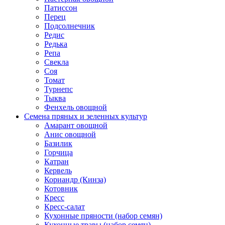
Патиссон
Перец
Подсолнечник
Редис
Редька
Репа
Свекла
Соя
Томат
Турнепс
Тыква
Фенхель овощной
Семена пряных и зеленных культур
Амарант овощной
Анис овощной
Базилик
Горчица
Катран
Кервель
Кориандр (Кинза)
Котовник
Кресс
Кресс-салат
Кухонные пряности (набор семян)
Кухонные травы (набор семян)