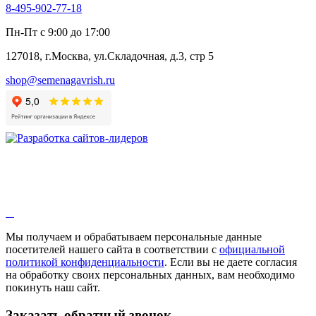
8-495-902-77-18
Алтей
Анис
Пн-Пт с 9:00 до 17:00
Бессмертник
Бораго
127018, г.Москва, ул.Складочная, д.3, стр 5
Валериана
Валерианелла
shop@semenagavrish.ru
Гибискус лекарственный
Девясил
Душица
Зверобой
Змееголовник
Иссоп
Кровохлёбка
Лаванда
Лопух
Лофант
Мелисса
Монарда лекарственная
Мы получаем и обрабатываем персональные данные
Мыльнянка
посетителей нашего сайта в соответствии с
официальной
Мята
политикой конфиденциальности
. Если вы не даете согласия
Овсяный корень
на обработку своих персональных данных, вам необходимо
Огуречная трава
покинуть наш сайт.
Пустырник
Расторопша
Заказать обратный звонок