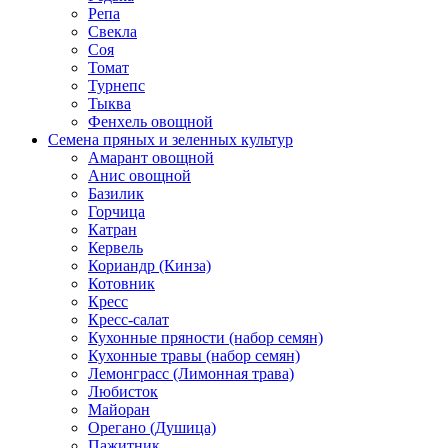
Репа
Свекла
Соя
Томат
Турнепс
Тыква
Фенхель овощной
Семена пряных и зеленных культур
Амарант овощной
Анис овощной
Базилик
Горчица
Катран
Кервель
Кориандр (Кинза)
Котовник
Кресс
Кресс-салат
Кухонные пряности (набор семян)
Кухонные травы (набор семян)
Лемонграсс (Лимонная трава)
Любисток
Майоран
Орегано (Душица)
Пажитник