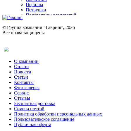
Перилла
Петрушка
Подорожник оленерогий
Портулак пряный
Ревень
© Группа компаний “Гавриш”, 2026
Рукола
Все права защищены
Рута
Салат
Оставить отзыв (для клиентов)
Сельдерей
Спаржа
Табак Курительный
О компании
Тмин
Оплата
Трава для чая
Новости
Туласи
Статьи
Укроп
Контакты
Фенхель пряный
Фотогалерея​
Хризантема овощная
Сервис
Цикорий пряный
Отзывы
Цикорий салатный (Витлуф)
Бесплатная доставка
Черемша
Семена почтой
Шпинат
Политика обработки персональных данных
Щавель
Пользовательское соглашение
Эндивий
Публичная оферта
Эстрагон
Семена лекарственных растений