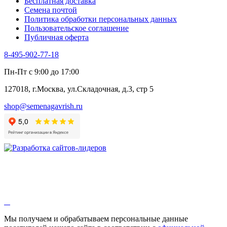
Бесплатная доставка
Черемша
Семена почтой
Шпинат
Политика обработки персональных данных
Щавель
Пользовательское соглашение
Эндивий
Публичная оферта
Эстрагон
Семена лекарственных растений
8-495-902-77-18
Алтей
Анис
Пн-Пт с 9:00 до 17:00
Бессмертник
Бораго
127018, г.Москва, ул.Складочная, д.3, стр 5
Валериана
Валерианелла
shop@semenagavrish.ru
Гибискус лекарственный
Девясил
Душица
Зверобой
Змееголовник
Иссоп
Кровохлёбка
Лаванда
Лопух
Лофант
Мелисса
Монарда лекарственная
Мы получаем и обрабатываем персональные данные
Мыльнянка