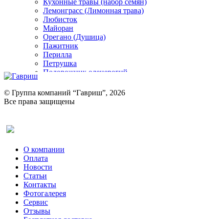
Кухонные травы (набор семян)
Лемонграсс (Лимонная трава)
Любисток
Майоран
Орегано (Душица)
Пажитник
Перилла
Петрушка
Подорожник оленерогий
Портулак пряный
Ревень
© Группа компаний “Гавриш”, 2026
Рукола
Все права защищены
Рута
Салат
Оставить отзыв (для клиентов)
Сельдерей
Спаржа
Табак Курительный
О компании
Тмин
Оплата
Трава для чая
Новости
Туласи
Статьи
Укроп
Контакты
Фенхель пряный
Фотогалерея​
Хризантема овощная
Сервис
Цикорий пряный
Отзывы
Цикорий салатный (Витлуф)