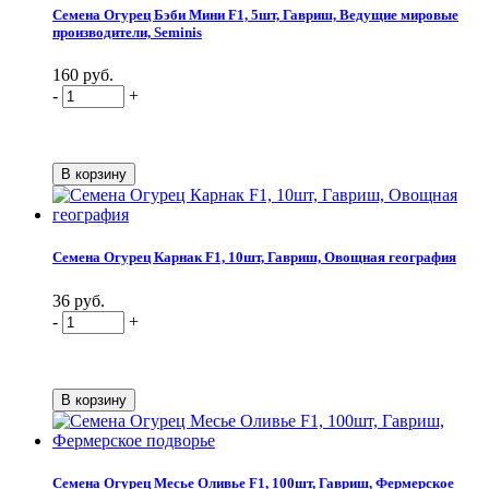
Семена Огурец Бэби Мини F1, 5шт, Гавриш, Ведущие мировые
производители, Seminis
160 руб.
-
+
Семена Огурец Карнак F1, 10шт, Гавриш, Овощная география
36 руб.
-
+
Семена Огурец Месье Оливье F1, 100шт, Гавриш, Фермерское