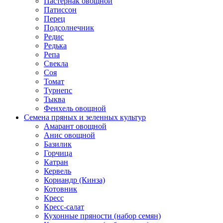
Пастернак овощной
Патиссон
Перец
Подсолнечник
Редис
Редька
Репа
Свекла
Соя
Томат
Турнепс
Тыква
Фенхель овощной
Семена пряных и зеленных культур
Амарант овощной
Анис овощной
Базилик
Горчица
Катран
Кервель
Кориандр (Кинза)
Котовник
Кресс
Кресс-салат
Кухонные пряности (набор семян)