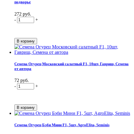
подворье
272 руб.
-
+
Семена Огурец Московский салатный F1, 10шт, Гавриш, Семена
от автора
72 руб.
-
+
Семена Огурец Бэби Мини F1, 5шт, AgroElita, Seminis