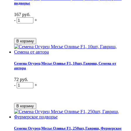
подворье
167 руб.
-
+
Семена Огурец Месье Оливье F1, 10шт, Гавриш, Семена от
автора
72 руб.
-
+
Семена Огурец Месье Оливье F1, 250шт, Гавриш, Фермерское