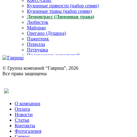
Кресс-салат
Кухонные пряности (набор семян)
Кухонные травы (набор семян)
Лемонграсс (Лимонная трава)
Любисток
Майоран
Орегано (Душица)
Пажитник
Перилла
Петрушка
Подорожник оленерогий
Портулак пряный
Ревень
© Группа компаний “Гавриш”, 2026
Рукола
Все права защищены
Рута
Салат
Оставить отзыв (для клиентов)
Сельдерей
Спаржа
Табак Курительный
О компании
Тмин
Оплата
Трава для чая
Новости
Туласи
Статьи
Укроп
Контакты
Фенхель пряный
Фотогалерея​
Хризантема овощная
Сервис