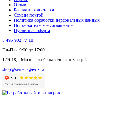
Цикорий пряный
Отзывы
Цикорий салатный (Витлуф)
Бесплатная доставка
Черемша
Семена почтой
Шпинат
Политика обработки персональных данных
Щавель
Пользовательское соглашение
Эндивий
Публичная оферта
Эстрагон
Семена лекарственных растений
8-495-902-77-18
Алтей
Анис
Пн-Пт с 9:00 до 17:00
Бессмертник
Бораго
127018, г.Москва, ул.Складочная, д.3, стр 5
Валериана
Валерианелла
shop@semenagavrish.ru
Гибискус лекарственный
Девясил
Душица
Зверобой
Змееголовник
Иссоп
Кровохлёбка
Лаванда
Лопух
Лофант
Мелисса