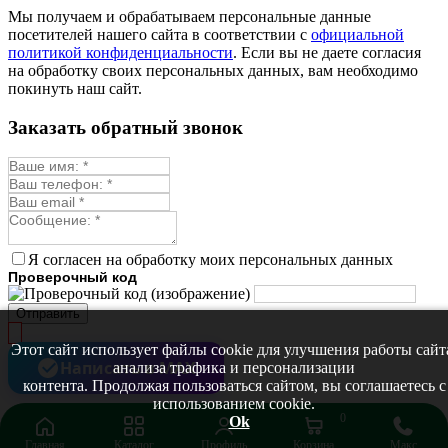
Монарда лекарственная
Мы получаем и обрабатываем персональные данные
Мыльнянка
посетителей нашего сайта в соответствии с
официальной
Мята
политикой конфиденциальности
. Если вы не даете согласия
Овсяный корень
на обработку своих персональных данных, вам необходимо
Огуречная трава
покинуть наш сайт.
Пустырник
Расторопша
Заказать обратный звонок
Репешок
Розмарин
Ромашка лекарственная
Синюха
Скорцонера
Смесь лекарственных
Солодка
Стевия
Я согласен на обработку моих персональных данных
Тимьян ползучий (чабрец)
Проверочный код
Фенхель лекарственный
Цикорий лекарственный
Отправить
Чабер
Череда лекарственная
Этот сайт использует файлы cookie для улучшения работы сайт
Чернокорень
Написать в MAX
анализа трафика и персонализации
Шалфей
контента. Продолжая пользоваться сайтом, вы соглашаетесь с
Семена ягод
использованием cookie.
Брусника
0
Ok
Голубика
Главная
Каталог
Профиль
Корзина
Макс