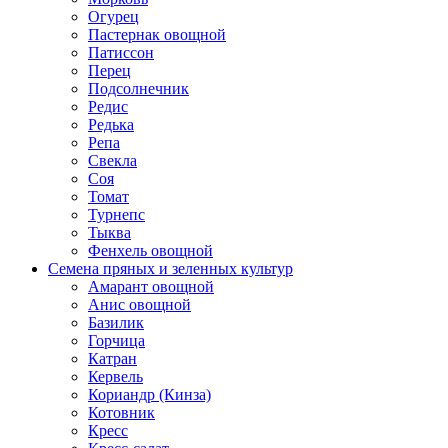
Огурец
Пастернак овощной
Патиссон
Перец
Подсолнечник
Редис
Редька
Репа
Свекла
Соя
Томат
Турнепс
Тыква
Фенхель овощной
Семена пряных и зеленных культур
Амарант овощной
Анис овощной
Базилик
Горчица
Катран
Кервель
Кориандр (Кинза)
Котовник
Кресс