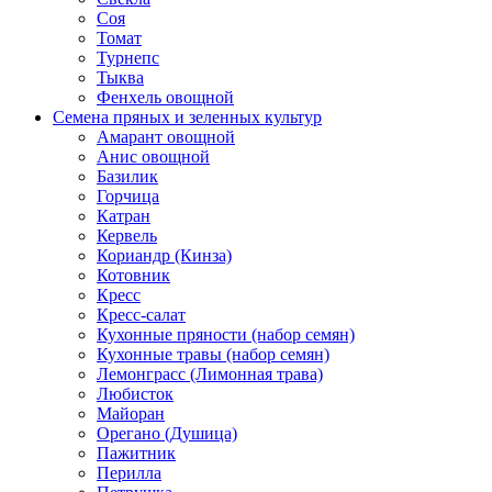
Соя
Томат
Турнепс
Тыква
Фенхель овощной
Семена пряных и зеленных культур
Амарант овощной
Анис овощной
Базилик
Горчица
Катран
Кервель
Кориандр (Кинза)
Котовник
Кресс
Кресс-салат
Кухонные пряности (набор семян)
Кухонные травы (набор семян)
Лемонграсс (Лимонная трава)
Любисток
Майоран
Орегано (Душица)
Пажитник
Перилла