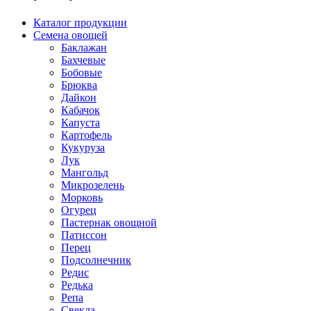
Каталог продукции
Семена овощей
Баклажан
Бахчевые
Бобовые
Брюква
Дайкон
Кабачок
Капуста
Картофель
Кукуруза
Лук
Мангольд
Микрозелень
Морковь
Огурец
Пастернак овощной
Патиссон
Перец
Подсолнечник
Редис
Редька
Репа
Свекла