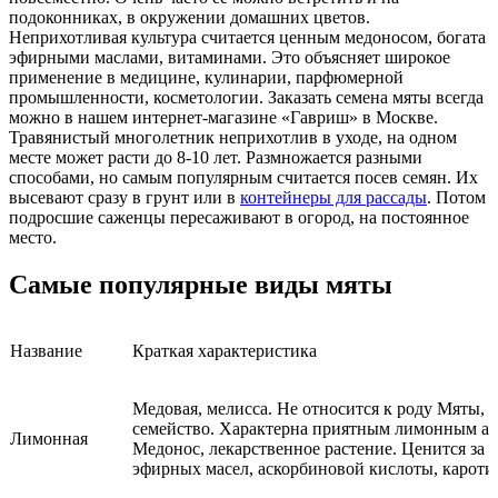
подоконниках, в окружении домашних цветов.
Неприхотливая культура считается ценным медоносом, богата
эфирными маслами, витаминами. Это объясняет широкое
применение в медицине, кулинарии, парфюмерной
промышленности, косметологии. Заказать семена мяты всегда
можно в нашем интернет-магазине «Гавриш» в Москве.
Травянистый многолетник неприхотлив в уходе, на одном
месте может расти до 8-10 лет. Размножается разными
способами, но самым популярным считается посев семян. Их
высевают сразу в грунт или в
контейнеры для рассады
. Потом
подросшие саженцы пересаживают в огород, на постоянное
место.
Самые популярные виды мяты
Название
Краткая характеристика
Медовая, мелисса. Не относится к роду Мяты, н
семейство. Характерна приятным лимонным ар
Лимонная
Медонос, лекарственное растение. Ценится за 
эфирных масел, аскорбиновой кислоты, кароти