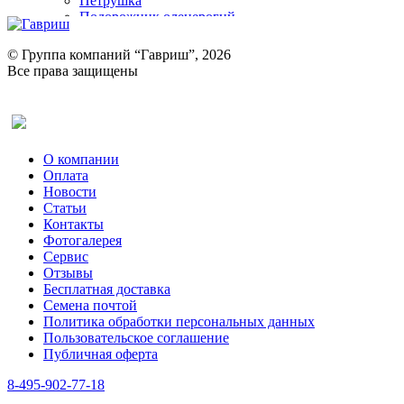
Петрушка
Подорожник оленерогий
Портулак пряный
Ревень
© Группа компаний “Гавриш”, 2026
Рукола
Все права защищены
Рута
Салат
Оставить отзыв (для клиентов)
Сельдерей
Спаржа
Табак Курительный
О компании
Тмин
Оплата
Трава для чая
Новости
Туласи
Статьи
Укроп
Контакты
Фенхель пряный
Фотогалерея​
Хризантема овощная
Сервис
Цикорий пряный
Отзывы
Цикорий салатный (Витлуф)
Бесплатная доставка
Черемша
Семена почтой
Шпинат
Политика обработки персональных данных
Щавель
Пользовательское соглашение
Эндивий
Публичная оферта
Эстрагон
Семена лекарственных растений
8-495-902-77-18
Алтей