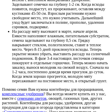
Заделывают семечки на глубину 1-2 см. Когда всходы
появятся, подрастут, их прореживают, оставляя между
кустиками 45-50 см. Взрослым растениям нужно
свободное место, это нужно учитывать. Дальнейший
уход будет заключаться в поливе, прополке, удалении
сорняков, подкормке.
На рассаду мяту высевают в марте, начале апреля.
Емкости наполняют влажным, питательным субстратом,
семена заделывают на глубину 0,5 см. Грядку
накрывают стеклом, полиэтиленом, ставят в теплое
место. Через 8-15 дней проклюнутся всходы. Теперь
укрытие можно убрать, выставить рассаду на солнечный
подоконник. В фазе 3-4 настоящих листочков сеянцы
пикируют в отдельные горшочки. Теперь можно начать
закалку, вынося молодняк на свежий воздух. Сначала на
1-2 часа, постепенно доведя время прогулок до суток.
Когда земля хорошо прогреется, молодую мяту
пересаживают на постоянное место, в открытый грунт.
Помимо семян Вам нужны контейнеры для проращивания,
комплексные удобрения
? Вы всегда можете купить их у нас,
вместе с
семенами цветов
, овощей, газонных трав, других
растений. Контейнеры для рассады, удобрения, другая
продукция для сада и огорода представлены в категории
«
Сопутствующие товары
». Цена товаров доступная, за