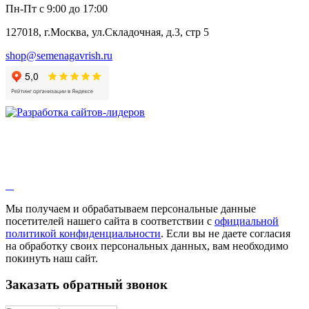
Анис
Пн-Пт с 9:00 до 17:00
Бессмертник
Бораго
127018, г.Москва, ул.Складочная, д.3, стр 5
Валериана
Валерианелла
shop@semenagavrish.ru
Гибискус лекарственный
Девясил
Душица
Зверобой
Змееголовник
Иссоп
Кровохлёбка
Лаванда
Лопух
Лофант
Мелисса
Монарда лекарственная
Мы получаем и обрабатываем персональные данные
Мыльнянка
посетителей нашего сайта в соответствии с
официальной
Мята
политикой конфиденциальности
. Если вы не даете согласия
Овсяный корень
на обработку своих персональных данных, вам необходимо
Огуречная трава
покинуть наш сайт.
Пустырник
Расторопша
Заказать обратный звонок
Репешок
Розмарин