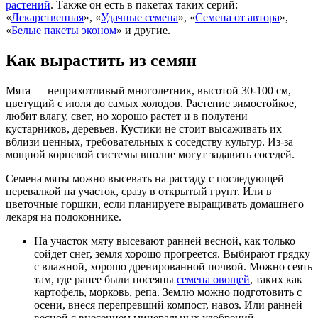
растений
. Также он есть в пакетах таких серий:
«
Лекарственная
», «
Удачные семена
», «
Семена от автора
»,
«
Белые пакеты эконом
» и другие.
Как вырастить из семян
Мята — неприхотливый многолетник, высотой 30-100 см,
цветущий с июля до самых холодов. Растение зимостойкое,
любит влагу, свет, но хорошо растет и в полутени
кустарников, деревьев. Кустики не стоит высаживать их
вблизи ценных, требовательных к соседству культур. Из-за
мощной корневой системы вполне могут задавить соседей.
Семена мяты можно высевать на рассаду с последующей
перевалкой на участок, сразу в открытый грунт. Или в
цветочные горшки, если планируете выращивать домашнего
лекаря на подоконнике.
На участок мяту высевают ранней весной, как только
сойдет снег, земля хорошо прогреется. Выбирают грядку
с влажной, хорошо дренированной почвой. Можно сеять
там, где ранее были посеяны
семена овощей
, таких как
картофель, морковь, репа. Землю можно подготовить с
осени, внеся перепревший компост, навоз. Или ранней
весной с внесением минеральных удобрений.