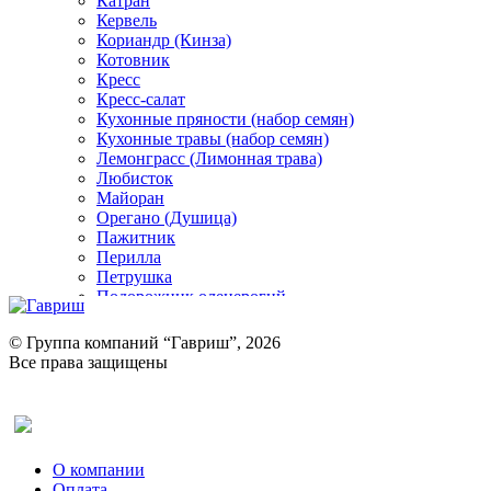
Катран
Кервель
Кориандр (Кинза)
Котовник
Кресс
Кресс-салат
Кухонные пряности (набор семян)
Кухонные травы (набор семян)
Лемонграсс (Лимонная трава)
Любисток
Майоран
Орегано (Душица)
Пажитник
Перилла
Петрушка
Подорожник оленерогий
Портулак пряный
Ревень
© Группа компаний “Гавриш”, 2026
Рукола
Все права защищены
Рута
Салат
Оставить отзыв (для клиентов)
Сельдерей
Спаржа
Табак Курительный
О компании
Тмин
Оплата