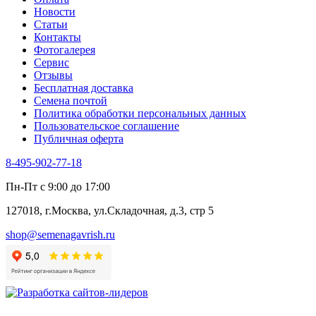
Трава для чая
Новости
Туласи
Статьи
Укроп
Контакты
Фенхель пряный
Фотогалерея​
Хризантема овощная
Сервис
Цикорий пряный
Отзывы
Цикорий салатный (Витлуф)
Бесплатная доставка
Черемша
Семена почтой
Шпинат
Политика обработки персональных данных
Щавель
Пользовательское соглашение
Эндивий
Публичная оферта
Эстрагон
Семена лекарственных растений
8-495-902-77-18
Алтей
Анис
Пн-Пт с 9:00 до 17:00
Бессмертник
Бораго
127018, г.Москва, ул.Складочная, д.3, стр 5
Валериана
Валерианелла
shop@semenagavrish.ru
Гибискус лекарственный
Девясил
Душица
Зверобой
Змееголовник
Иссоп