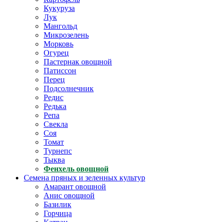
Кукуруза
Лук
Мангольд
Микрозелень
Морковь
Огурец
Пастернак овощной
Патиссон
Перец
Подсолнечник
Редис
Редька
Репа
Свекла
Соя
Томат
Турнепс
Тыква
Фенхель овощной
Семена пряных и зеленных культур
Амарант овощной
Анис овощной
Базилик
Горчица