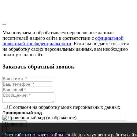
Кровохлёбка
Лаванда
Лопух
Лофант
Мелисса
Монарда лекарственная
Мы получаем и обрабатываем персональные данные
Мыльнянка
посетителей нашего сайта в соответствии с
официальной
Мята
политикой конфиденциальности
. Если вы не даете согласия
Овсяный корень
на обработку своих персональных данных, вам необходимо
Огуречная трава
покинуть наш сайт.
Пустырник
Расторопша
Заказать обратный звонок
Репешок
Розмарин
Ромашка лекарственная
Синюха
Скорцонера
Смесь лекарственных
Солодка
Стевия
Я согласен на обработку моих персональных данных
Тимьян ползучий (чабрец)
Проверочный код
Фенхель лекарственный
Цикорий лекарственный
Отправить
Чабер
Череда лекарственная
Этот сайт использует файлы cookie для улучшения работы сайт