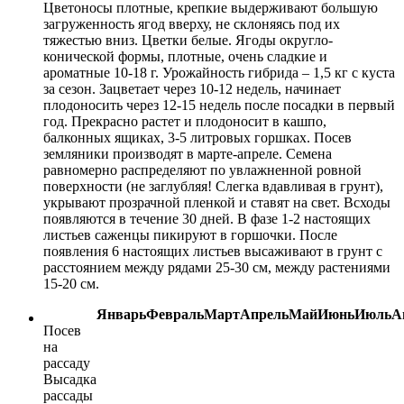
Цветоносы плотные, крепкие выдерживают большую
загруженность ягод вверху, не склоняясь под их
тяжестью вниз. Цветки белые. Ягоды округло-
конической формы, плотные, очень сладкие и
ароматные 10-18 г. Урожайность гибрида – 1,5 кг с куста
за сезон. Зацветает через 10-12 недель, начинает
плодоносить через 12-15 недель после посадки в первый
год. Прекрасно растет и плодоносит в кашпо,
балконных ящиках, 3-5 литровых горшках. Посев
земляники производят в марте-апреле. Семена
равномерно распределяют по увлажненной ровной
поверхности (не заглубляя! Слегка вдавливая в грунт),
укрывают прозрачной пленкой и ставят на свет. Всходы
появляются в течение 30 дней. В фазе 1-2 настоящих
листьев саженцы пикируют в горшочки. После
появления 6 настоящих листьев высаживают в грунт с
расстоянием между рядами 25-30 см, между растениями
15-20 см.
Январь
Февраль
Март
Апрель
Май
Июнь
Июль
А
Посев
на
рассаду
Высадка
рассады