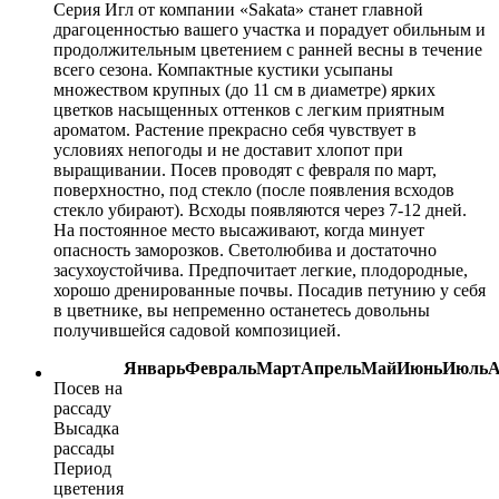
Серия Игл от компании «Sakata» станет главной
драгоценностью вашего участка и порадует обильным и
продолжительным цветением с ранней весны в течение
всего сезона. Компактные кустики усыпаны
множеством крупных (до 11 см в диаметре) ярких
цветков насыщенных оттенков с легким приятным
ароматом. Растение прекрасно себя чувствует в
условиях непогоды и не доставит хлопот при
выращивании. Посев проводят с февраля по март,
поверхностно, под стекло (после появления всходов
стекло убирают). Всходы появляются через 7-12 дней.
На постоянное место высаживают, когда минует
опасность заморозков. Светолюбива и достаточно
засухоустойчива. Предпочитает легкие, плодородные,
хорошо дренированные почвы. Посадив петунию у себя
в цветнике, вы непременно останетесь довольны
получившейся садовой композицией.
Январь
Февраль
Март
Апрель
Май
Июнь
Июль
А
Посев на
рассаду
Высадка
рассады
Период
цветения