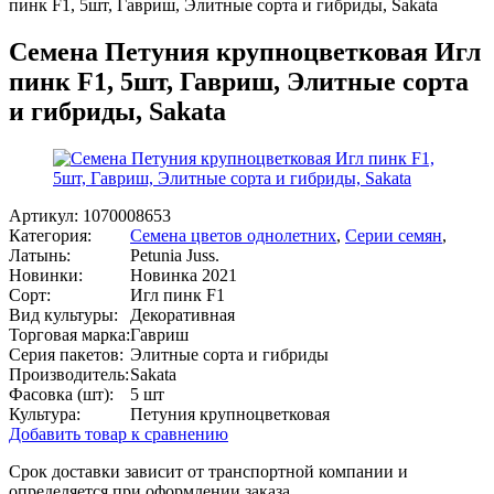
пинк F1, 5шт, Гавриш, Элитные сорта и гибриды, Sakata
Семена Петуния крупноцветковая Игл
пинк F1, 5шт, Гавриш, Элитные сорта
и гибриды, Sakata
Артикул:
1070008653
Категория:
Семена цветов однолетних
,
Серии семян
,
Латынь:
Petunia Juss.
Новинки:
Новинка 2021
Сорт:
Игл пинк F1
Вид культуры:
Декоративная
Торговая марка:
Гавриш
Серия пакетов:
Элитные сорта и гибриды
Производитель:
Sakata
Фасовка (шт):
5 шт
Культура:
Петуния крупноцветковая
Добавить товар к сравнению
Срок доставки зависит от транспортной компании и
определяется при оформлении заказа.