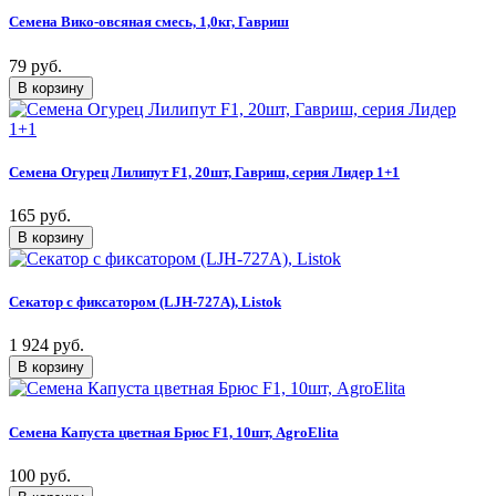
Семена Вико-овсяная смесь, 1,0кг, Гавриш
79 руб.
Семена Огурец Лилипут F1, 20шт, Гавриш, серия Лидер 1+1
165 руб.
Секатор с фиксатором (LJH-727А), Listok
1 924 руб.
Семена Капуста цветная Брюс F1, 10шт, AgroElita
100 руб.