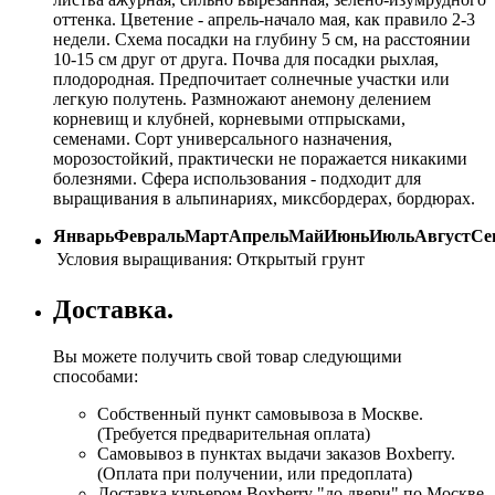
оттенка. Цветение - апрель-начало мая, как правило 2-3
недели. Схема посадки на глубину 5 см, на расстоянии
10-15 см друг от друга. Почва для посадки рыхлая,
плодородная. Предпочитает солнечные участки или
легкую полутень. Размножают анемону делением
корневищ и клубней, корневыми отпрысками,
семенами. Сорт универсального назначения,
морозостойкий, практически не поражается никакими
болезнями. Сфера использования - подходит для
выращивания в альпинариях, миксбордерах, бордюрах.
Январь
Февраль
Март
Апрель
Май
Июнь
Июль
Август
Се
Условия выращивания:
Открытый грунт
Доставка.
Вы можете получить свой товар следующими
способами:
Собственный пункт самовывоза в Москве.
(Требуется предварительная оплата)
Самовывоз в пунктах выдачи заказов Boxberry.
(Оплата при получении, или предоплата)
Доставка курьером Boxberry "до двери" по Москве