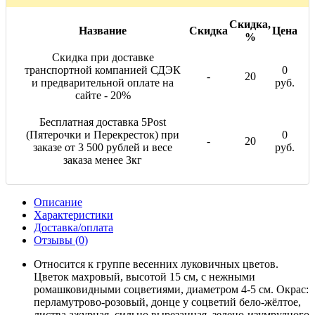
Скидка,
Название
Скидка
Цена
%
Скидка при доставке
транспортной компанией СДЭК
0
-
20
и предварительной оплате на
руб.
сайте - 20%
Бесплатная доставка 5Post
(Пятерочки и Перекресток) при
0
-
20
заказе от 3 500 рублей и весе
руб.
заказа менее 3кг
Описание
Характеристики
Доставка/оплата
Отзывы (0)
Относится к группе весенних луковичных цветов.
Цветок махровый, высотой 15 см, с нежными
ромашковидными соцветиями, диаметром 4-5 см. Окрас:
перламутрово-розовый, донце у соцветий бело-жёлтое,
листва ажурная, сильно вырезанная, зелено-изумрудного