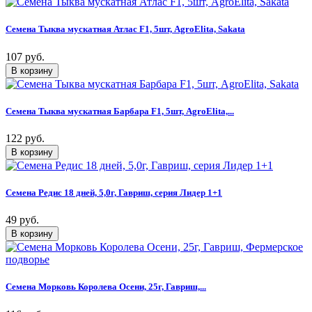
Семена Тыква мускатная Атлас F1, 5шт, AgroElita, Sakata
107 руб.
Семена Тыква мускатная Барбара F1, 5шт, AgroElita,...
122 руб.
Семена Редис 18 дней, 5,0г, Гавриш, серия Лидер 1+1
49 руб.
Семена Морковь Королева Осени, 25г, Гавриш,...