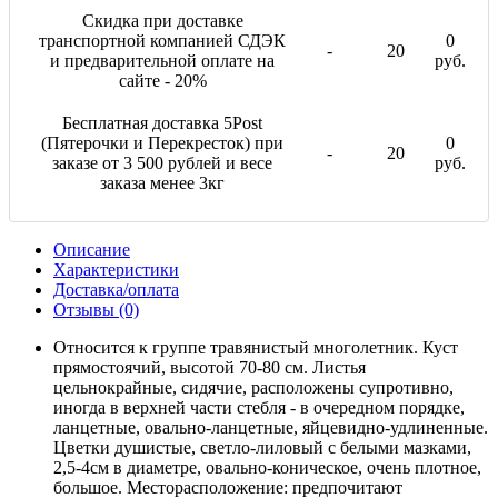
Скидка при доставке
транспортной компанией СДЭК
0
-
20
и предварительной оплате на
руб.
сайте - 20%
Бесплатная доставка 5Post
(Пятерочки и Перекресток) при
0
-
20
заказе от 3 500 рублей и весе
руб.
заказа менее 3кг
Описание
Характеристики
Доставка/оплата
Отзывы (0)
Относится к группе травянистый многолетник. Куст
прямостоячий, высотой 70-80 см. Листья
цельнокрайные, сидячие, расположены супротивно,
иногда в верхней части стебля - в очередном порядке,
ланцетные, овально-ланцетные, яйцевидно-удлиненные.
Цветки душистые, светло-лиловый с белыми мазками,
2,5-4см в диаметре, овально-коническое, очень плотное,
большое. Месторасположение: предпочитают