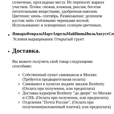
солнечные, прохладные места. Не переносят жарких
участков. Почва: свежая, влажная, рыхлая, богатая
питательными веществами, удобренная навозом.
Цветение: июнь- сентябрь. Размножение: делением
кустом либо стеблевыми черенками весной.
Использование: в освещенных солнцем цветниках.
Январь
Февраль
Март
Апрель
Май
Июнь
Июль
Август
Се
Условия выращивания:
Открытый грунт
Доставка.
Вы можете получить свой товар следующими
способами:
Собственный пункт самовывоза в Москве.
(Требуется предварительная оплата)
Самовывоз в пунктах выдачи заказов Boxberry.
(Оплата при получении, или предоплата)
Доставка курьером Boxberry "до двери" по Москве
и СПБ. (Оплата при получении, или предоплата)
Отделения "Почта России", (Оплата при
получении(наложенный платеж), или предоплата)