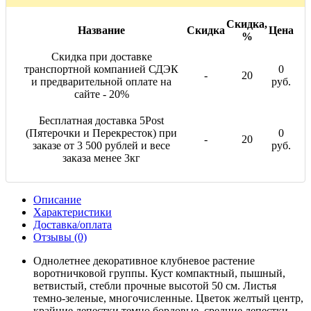
Скидка,
Название
Скидка
Цена
%
Скидка при доставке
транспортной компанией СДЭК
0
-
20
и предварительной оплате на
руб.
сайте - 20%
Бесплатная доставка 5Post
(Пятерочки и Перекресток) при
0
-
20
заказе от 3 500 рублей и весе
руб.
заказа менее 3кг
Описание
Характеристики
Доставка/оплата
Отзывы (0)
Однолетнее декоративное клубневое растение
воротничковой группы. Куст компактный, пышный,
ветвистый, стебли прочные высотой 50 см. Листья
темно-зеленые, многочисленные. Цветок желтый центр,
крайние лепестки темно бордовые, средние лепестки