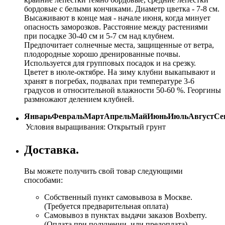
бордовые с белыми кончиками. Диаметр цветка - 7-8 см.
Высаживают в конце мая - начале июня, когда минует
опасность заморозков. Расстояние между растениями
при посадке 30-40 см и 5-7 см над клубнем.
Предпочитает солнечные места, защищенные от ветра,
плодородные хорошо дренированные почвы.
Используется для групповых посадок и на срезку.
Цветет в июле-октябре. На зиму клубни выкапывают и
хранят в погребах, подвалах при температуре 3-6
градусов и относительной влажности 50-60 %. Георгины
размножают делением клубней.
Январь
Февраль
Март
Апрель
Май
Июнь
Июль
Август
Се
Условия выращивания:
Открытый грунт
Доставка.
Вы можете получить свой товар следующими
способами:
Собственный пункт самовывоза в Москве.
(Требуется предварительная оплата)
Самовывоз в пунктах выдачи заказов Boxberry.
(Оплата при получении, или предоплата)