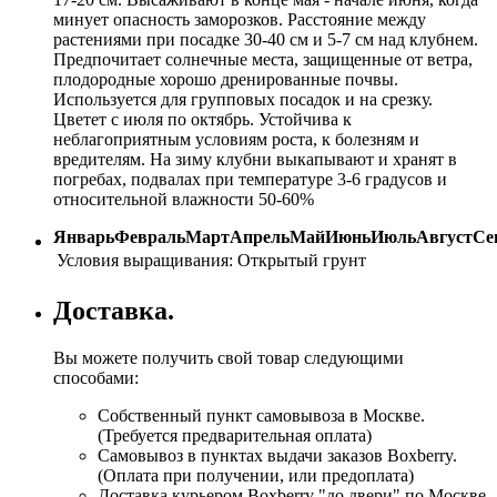
минует опасность заморозков. Расстояние между
растениями при посадке 30-40 см и 5-7 см над клубнем.
Предпочитает солнечные места, защищенные от ветра,
плодородные хорошо дренированные почвы.
Используется для групповых посадок и на срезку.
Цветет с июля по октябрь. Устойчива к
неблагоприятным условиям роста, к болезням и
вредителям. На зиму клубни выкапывают и хранят в
погребах, подвалах при температуре 3-6 градусов и
относительной влажности 50-60%
Январь
Февраль
Март
Апрель
Май
Июнь
Июль
Август
Се
Условия выращивания:
Открытый грунт
Доставка.
Вы можете получить свой товар следующими
способами:
Собственный пункт самовывоза в Москве.
(Требуется предварительная оплата)
Самовывоз в пунктах выдачи заказов Boxberry.
(Оплата при получении, или предоплата)
Доставка курьером Boxberry "до двери" по Москве