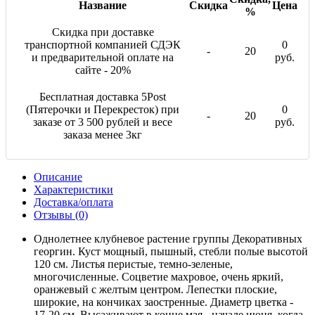
Название
Скидка
Цена
%
Скидка при доставке
транспортной компанией СДЭК
0
-
20
и предварительной оплате на
руб.
сайте - 20%
Бесплатная доставка 5Post
(Пятерочки и Перекресток) при
0
-
20
заказе от 3 500 рублей и весе
руб.
заказа менее 3кг
Описание
Характеристики
Доставка/оплата
Отзывы (0)
Однолетнее клубневое растение группы Декоративных
георгин. Куст мощный, пышный, стебли полые высотой
120 см. Листья перистые, темно-зеленые,
многочисленные. Соцветие махровое, очень яркий,
оранжевый с желтым центром. Лепестки плоские,
широкие, на кончиках заостренные. Диаметр цветка -
17-20 см. Высаживают в конце мая - начале июня, когда