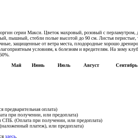
ргин серии Макси. Цветок махровый, розовый с перламутром, д
ый, пышный, стебли полые высотой до 90 см. Листья перистые,
ечные, защищенные от ветра места, плодородные хорошо дрениро
еблагоприятным условиям, к болезням и вредителям. На зиму клу
-60%.
Май
Июнь
Июль
Август
Сентябрь
я предварительная оплата)
лата при получении, или предоплата)
и СПБ. (Оплата при получении, или предоплата)
(наложенный платеж), или предоплата)
ься
здесь
.