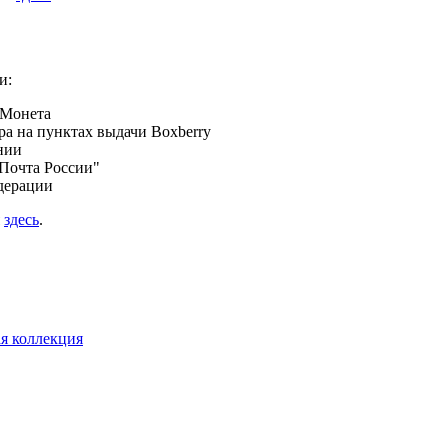
и:
 Монета
а на пунктах выдачи Boxberry
нии
Почта России"
дерации
я
здесь
.