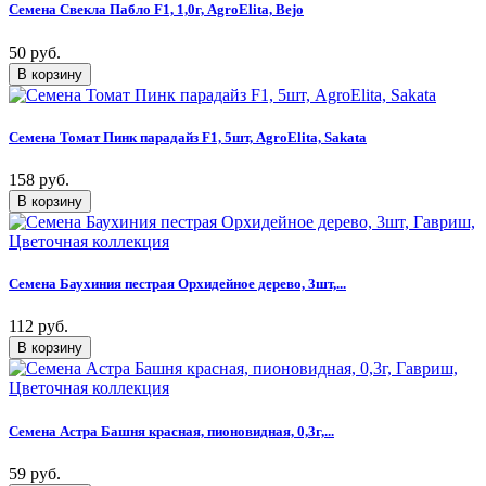
Семена Свекла Пабло F1, 1,0г, AgroElita, Bejo
50 руб.
Семена Томат Пинк парадайз F1, 5шт, AgroElita, Sakata
158 руб.
Семена Баухиния пестрая Орхидейное дерево, 3шт,...
112 руб.
Семена Астра Башня красная, пионовидная, 0,3г,...
59 руб.