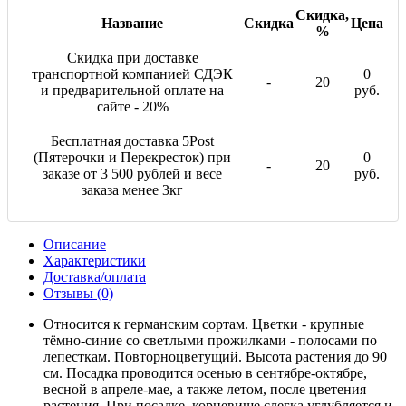
Скидка,
Название
Скидка
Цена
%
Скидка при доставке
транспортной компанией СДЭК
0
-
20
и предварительной оплате на
руб.
сайте - 20%
Бесплатная доставка 5Post
(Пятерочки и Перекресток) при
0
-
20
заказе от 3 500 рублей и весе
руб.
заказа менее 3кг
Описание
Характеристики
Доставка/оплата
Отзывы (0)
Относится к германским сортам. Цветки - крупные
тёмно-синие со светлыми прожилками - полосами по
лепесткам. Повторноцветущий. Высота растения до 90
см. Посадка проводится осенью в сентябре-октябре,
весной в апреле-мае, а также летом, после цветения
растения. При посадке, корневище слегка углубляется и