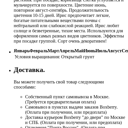
мульчируется по поверхности. Цветение июнь,
повторное август-сентябрь. Продолжительность
цветения 10-15 дней. Ирис предпочитает легкие,
богатые питательными веществами почвы с
нейтральной или слабокислой реакцией. Ирис любит
солнце и безветренные, тихие места. Используются для
оформления самых разных видов цветников. Эффектны
при посадке группой. Сорт очень декоративен!
Январь
Февраль
Март
Апрель
Май
Июнь
Июль
Август
Се
Условия выращивания:
Открытый грунт
Доставка.
Вы можете получить свой товар следующими
способами:
Собственный пункт самовывоза в Москве.
(Требуется предварительная оплата)
Самовывоз в пунктах выдачи заказов Boxberry.
(Оплата при получении, или предоплата)
Доставка курьером Boxberry "до двери" по Москве
и СПБ. (Оплата при получении, или предоплата)
Отделения "Почта России", (Оплата при