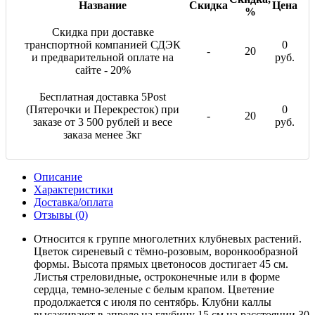
Название
Скидка
Цена
%
Скидка при доставке
транспортной компанией СДЭК
0
-
20
и предварительной оплате на
руб.
сайте - 20%
Бесплатная доставка 5Post
(Пятерочки и Перекресток) при
0
-
20
заказе от 3 500 рублей и весе
руб.
заказа менее 3кг
Описание
Характеристики
Доставка/оплата
Отзывы (0)
Относится к группе многолетних клубневых растений.
Цветок сиреневый с тёмно-розовым, воронкообразной
формы. Высота прямых цветоносов достигает 45 см.
Листья стреловидные, остроконечные или в форме
сердца, темно-зеленые с белым крапом. Цветение
продолжается с июля по сентябрь. Клубни каллы
высаживают в апреле на глубину 15 см на расстоянии 30