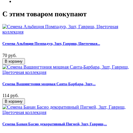
C этим товаром покупают
Семена Альбиция Помпадур, 3шт, Гавриш, Цветочная...
70 руб.
Семена Вашингтония мощная Санта-Барбара, 3шт,...
114 руб.
Семена Банан Басио декоративный Пигмей, 3шт, Гавриш,...