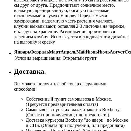
см друг от друга. Предпочитают солнечное место,
влажную, дренированную, богатую полезными
ископаемыми и гумусом почву. Перед самыми
заморозками, надземную часть растения удаляют,
клубни выкапывают, оставляя 2-3 листочка на черенке,
и кладут на хранение. Размножение производится
делением клубня. Используется в ландшафтном дизайне,
на выгонку и срезку.
Январь
Февраль
Март
Апрель
Май
Июнь
Июль
Август
Се
Условия выращивания:
Открытый грунт
Доставка.
Вы можете получить свой товар следующими
способами:
Собственный пункт самовывоза в Москве.
(Требуется предварительная оплата)
Самовывоз в пунктах выдачи заказов Boxberry.
(Оплата при получении, или предоплата)
Доставка курьером Boxberry "до двери" по Москве
и СПБ. (Оплата при получении, или предоплата)
Отделения "Почта России", (Оплата при