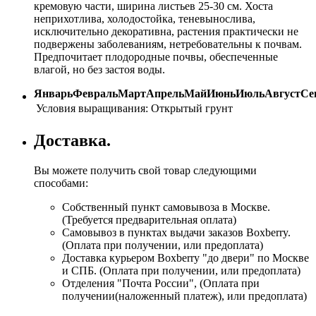
кремовую части, ширина листьев 25-30 см. Хоста
неприхотлива, холодостойка, теневынослива,
исключительно декоративна, растения практически не
подвержены заболеваниям, нетребовательны к почвам.
Предпочитает плодородные почвы, обеспеченные
влагой, но без застоя воды.
Январь
Февраль
Март
Апрель
Май
Июнь
Июль
Август
Се
Условия выращивания:
Открытый грунт
Доставка.
Вы можете получить свой товар следующими
способами:
Собственный пункт самовывоза в Москве.
(Требуется предварительная оплата)
Самовывоз в пунктах выдачи заказов Boxberry.
(Оплата при получении, или предоплата)
Доставка курьером Boxberry "до двери" по Москве
и СПБ. (Оплата при получении, или предоплата)
Отделения "Почта России", (Оплата при
получении(наложенный платеж), или предоплата)