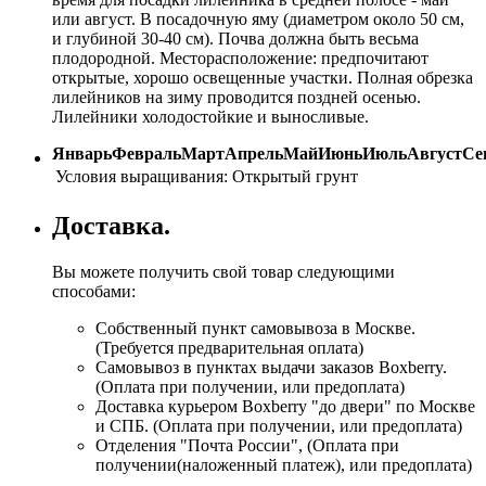
или август. В посадочную яму (диаметром около 50 см,
и глубиной 30-40 см). Почва должна быть весьма
плодородной. Месторасположение: предпочитают
открытые, хорошо освещенные участки. Полная обрезка
лилейников на зиму проводится поздней осенью.
Лилейники холодостойкие и выносливые.
Январь
Февраль
Март
Апрель
Май
Июнь
Июль
Август
Се
Условия выращивания:
Открытый грунт
Доставка.
Вы можете получить свой товар следующими
способами:
Собственный пункт самовывоза в Москве.
(Требуется предварительная оплата)
Самовывоз в пунктах выдачи заказов Boxberry.
(Оплата при получении, или предоплата)
Доставка курьером Boxberry "до двери" по Москве
и СПБ. (Оплата при получении, или предоплата)
Отделения "Почта России", (Оплата при
получении(наложенный платеж), или предоплата)