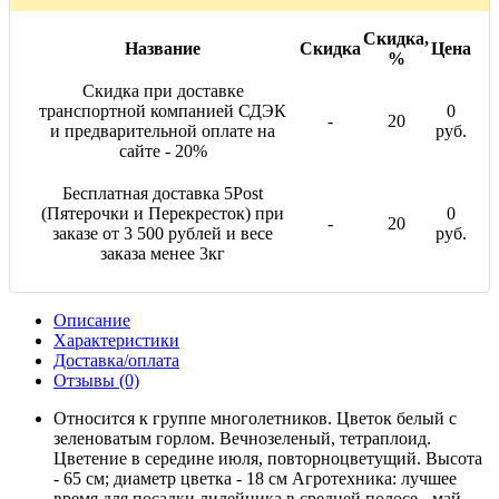
Скидка,
Название
Скидка
Цена
%
Скидка при доставке
транспортной компанией СДЭК
0
-
20
и предварительной оплате на
руб.
сайте - 20%
Бесплатная доставка 5Post
(Пятерочки и Перекресток) при
0
-
20
заказе от 3 500 рублей и весе
руб.
заказа менее 3кг
Описание
Характеристики
Доставка/оплата
Отзывы (0)
Относится к группе многолетников. Цветок белый с
зеленоватым горлом. Вечнозеленый, тетраплоид.
Цветение в середине июля, повторноцветущий. Высота
- 65 см; диаметр цветка - 18 см Агротехника: лучшее
время для посадки лилейника в средней полосе - май