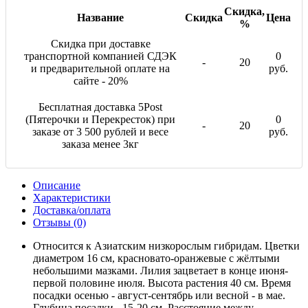
Скидка,
Название
Скидка
Цена
%
Скидка при доставке
транспортной компанией СДЭК
0
-
20
и предварительной оплате на
руб.
сайте - 20%
Бесплатная доставка 5Post
(Пятерочки и Перекресток) при
0
-
20
заказе от 3 500 рублей и весе
руб.
заказа менее 3кг
Описание
Характеристики
Доставка/оплата
Отзывы (0)
Относится к Азиатским низкорослым гибридам. Цветки
диаметром 16 см, красновато-оранжевые с жёлтыми
небольшими мазками. Лилия зацветает в конце июня-
первой половине июля. Высота растения 40 см. Время
посадки осенью - август-сентябрь или весной - в мае.
Глубина посадки - 15-20 см. Расстояние между