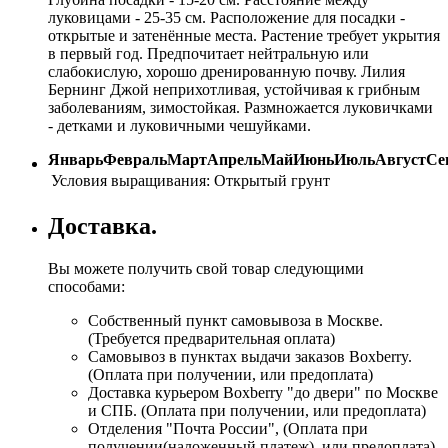
луковицами - 25-35 см. Расположение для посадки -
открытые и затенённые места. Растение требует укрытия
в первый год. Предпочитает нейтральную или
слабокислую, хорошо дренированную почву. Лилия
Бернинг Джой неприхотливая, устойчивая к грибным
заболеваниям, зимостойкая. Размножается луковичками
- детками и луковичными чешуйками.
Январь
Февраль
Март
Апрель
Май
Июнь
Июль
Август
Се
Условия выращивания:
Открытый грунт
Доставка.
Вы можете получить свой товар следующими
способами:
Собственный пункт самовывоза в Москве.
(Требуется предварительная оплата)
Самовывоз в пунктах выдачи заказов Boxberry.
(Оплата при получении, или предоплата)
Доставка курьером Boxberry "до двери" по Москве
и СПБ. (Оплата при получении, или предоплата)
Отделения "Почта России", (Оплата при
получении(наложенный платеж), или предоплата)