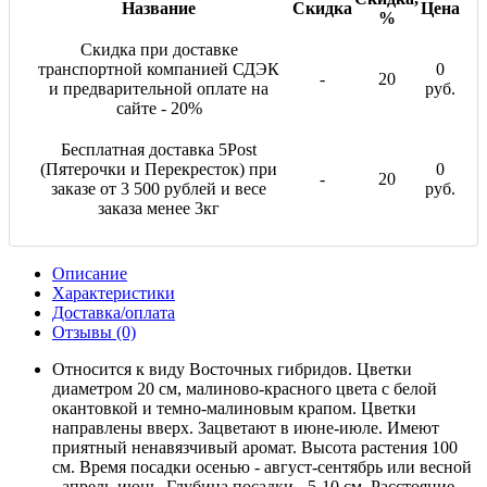
Название
Скидка
Цена
%
Скидка при доставке
транспортной компанией СДЭК
0
-
20
и предварительной оплате на
руб.
сайте - 20%
Бесплатная доставка 5Post
(Пятерочки и Перекресток) при
0
-
20
заказе от 3 500 рублей и весе
руб.
заказа менее 3кг
Описание
Характеристики
Доставка/оплата
Отзывы (0)
Относится к виду Восточных гибридов. Цветки
диаметром 20 см, малиново-красного цвета с белой
окантовкой и темно-малиновым крапом. Цветки
направлены вверх. Зацветают в июне-июле. Имеют
приятный ненавязчивый аромат. Высота растения 100
см. Время посадки осенью - август-сентябрь или весной
- апрель-июнь. Глубина посадки - 5-10 см. Расстояние