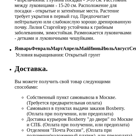
между луковицами - 15-20 см. Расположение для
посадки - открытые и затенённые места. Растение
требует укрытия в первый год. Предпочитает
нейтральную или слабокислую хорошо дренированную
почву. Лилия Старгейзер устойчива к грибным
заболеваниям, зимостойкая. Размножается луковичками
- детками и луковичными чешуйками.
Январь
Февраль
Март
Апрель
Май
Июнь
Июль
Август
Се
Условия выращивания:
Открытый грунт
Доставка.
Вы можете получить свой товар следующими
способами:
Собственный пункт самовывоза в Москве.
(Требуется предварительная оплата)
Самовывоз в пунктах выдачи заказов Boxberry.
(Оплата при получении, или предоплата)
Доставка курьером Boxberry "до двери" по Москве
и СПБ. (Оплата при получении, или предоплата)
Отделения "Почта России", (Оплата при
получении(наложенный платеж), или предоплата)