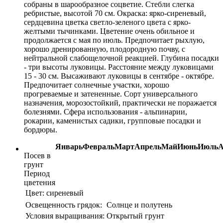
собраны в шарообразное соцветие. Стебли слегка
ребристые, высотой 70 см. Окраска: ярко-сиреневый,
сердцевина цветка светло-зеленого цвета с ярко-
желтыми тычинками. Цветение очень обильное и
продолжается с мая по июль. Предпочитает рыхлую,
хорошо дренированную, плодородную почву, с
нейтральной слабощелочной реакцией. Глубина посадки
- три высоты луковицы. Расстояние между луковицами
15 - 30 см. Высаживают луковицы в сентябре - октябре.
Предпочитает солнечные участки, хорошо
прогреваемые и затененные. Сорт универсального
назначения, морозостойкий, практически не поражается
болезнями. Сфера использования - альпинарии,
рокарии, каменистых садики, групповые посадки и
бордюры.
Январь
Февраль
Март
Апрель
Май
Июнь
Июль
А
Посев в
грунт
Период
цветения
Цвет:
сиреневый
Освещенность грядок:
Солнце и полутень
Условия выращивания:
Открытый грунт