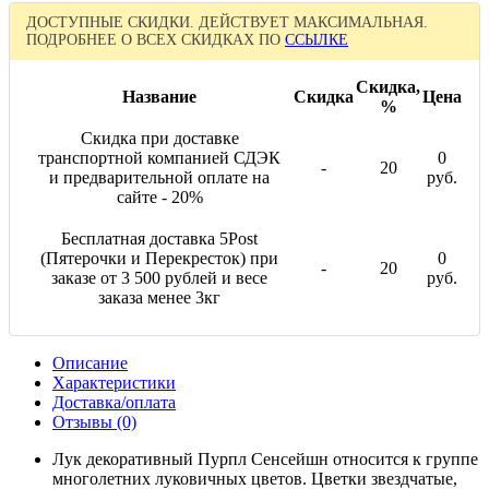
ДОСТУПНЫЕ СКИДКИ. ДЕЙСТВУЕТ МАКСИМАЛЬНАЯ.
ПОДРОБНЕЕ О ВСЕХ СКИДКАХ ПО
ССЫЛКЕ
Скидка,
Название
Скидка
Цена
%
Скидка при доставке
транспортной компанией СДЭК
0
-
20
и предварительной оплате на
руб.
сайте - 20%
Бесплатная доставка 5Post
(Пятерочки и Перекресток) при
0
-
20
заказе от 3 500 рублей и весе
руб.
заказа менее 3кг
Описание
Характеристики
Доставка/оплата
Отзывы (0)
Лук декоративный Пурпл Сенсейшн относится к группе
многолетних луковичных цветов. Цветки звездчатые,