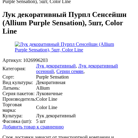
Purple Sensation), 5шт, Color Line
Лук декоративный Пурпл Сенсейшн
(Allium Purple Sensation), 5шт, Color
Line
Артикул:
1026996203
Лук декоративный
,
Лук декоративный
Категория:
осенний
,
Серии семян
,
Сорт:
Purple Sensation
Вид культуры:
Декоративная
Латынь:
Allium
Серия пакетов:
Луковичные
Производитель:
Color Line
Торговая
Color Line
марка:
Культура:
Лук декоративный
Фасовка (шт):
5 шт
Добавить товар к сравнению
Срок доставки зависит от транспортной компании и