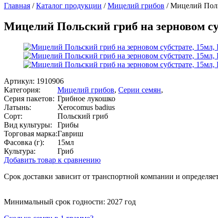
Главная
/
Каталог продукции
/
Мицелий грибов
/
Мицелий Поль
Мицелий Польский гриб на зерновом су
Артикул:
1910906
Категория:
Мицелий грибов
,
Серии семян
,
Серия пакетов:
Грибное лукошко
Латынь:
Xerocomus badius
Сорт:
Польский гриб
Вид культуры:
Грибы
Торговая марка:
Гавриш
Фасовка (г):
15мл
Культура:
Гриб
Добавить товар к сравнению
Срок доставки зависит от транспортной компании и определяет
Минимальный срок годности: 2027 год