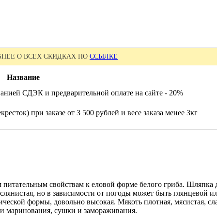
НЕЕ О ВСЕХ СКИДКАХ ПО
ССЫЛКЕ
Название
анией СДЭК и предварительной оплате на сайте - 20%
ресток) при заказе от 3 500 рублей и весе заказа менее 3кг
итательным свойствам к еловой форме белого гриба. Шляпка ди
слянистая, но в зависимости от погоды может быть глянцевой ил
ческой формы, довольно высокая. Мякоть плотная, мясистая, с
 и маринования, сушки и замораживания.