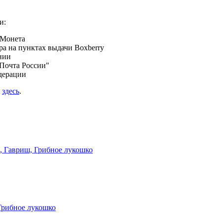
и:
 Монета
а на пунктах выдачи Boxberry
нии
Почта России"
дерации
я
здесь
.