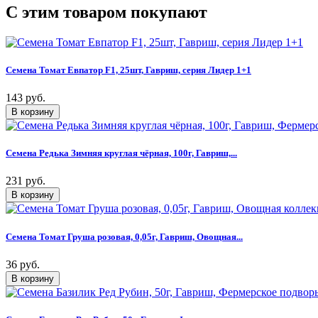
C этим товаром покупают
Семена Томат Евпатор F1, 25шт, Гавриш, серия Лидер 1+1
143 руб.
Семена Редька Зимняя круглая чёрная, 100г, Гавриш,...
231 руб.
Семена Томат Груша розовая, 0,05г, Гавриш, Овощная...
36 руб.