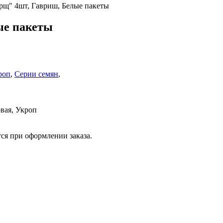
рщ" 4шт, Гавриш, Белые пакеты
ые пакеты
роп
,
Серии семян
,
вая, Укроп
ся при оформлении заказа.