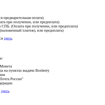
я предварительная оплата)
лата при получении, или предоплата)
и СПБ. (Оплата при получении, или предоплата)
(наложенный платеж), или предоплата)
ься
здесь
.
и:
 Монета
а на пунктах выдачи Boxberry
нии
Почта России"
дерации
я
здесь
.