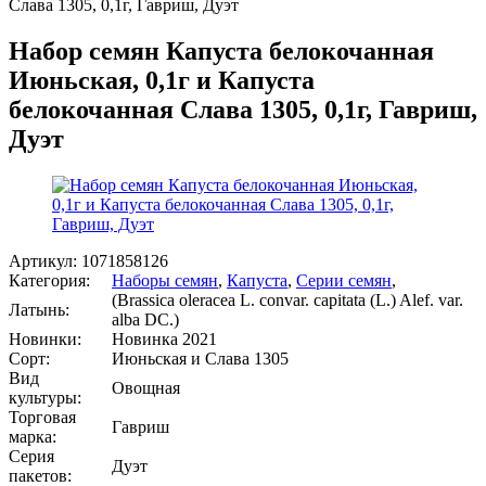
Слава 1305, 0,1г, Гавриш, Дуэт
Набор семян Капуста белокочанная
Июньская, 0,1г и Капуста
белокочанная Слава 1305, 0,1г, Гавриш,
Дуэт
Артикул:
1071858126
Категория:
Наборы семян
,
Капуста
,
Серии семян
,
(Brassica oleracea L. convar. capitata (L.) Alef. var.
Латынь:
alba DC.)
Новинки:
Новинка 2021
Сорт:
Июньская и Слава 1305
Вид
Овощная
культуры:
Торговая
Гавриш
марка:
Серия
Дуэт
пакетов: