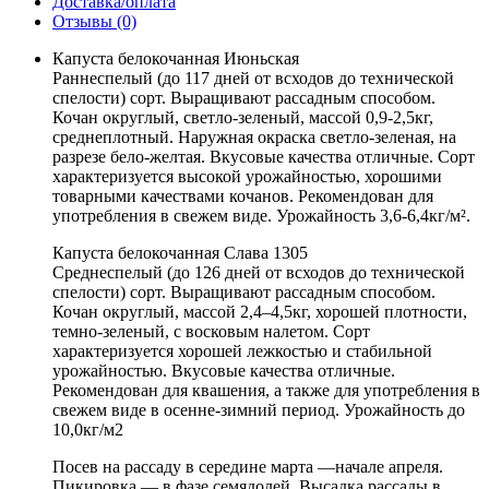
Доставка/оплата
Отзывы (0)
Капуста белокочанная Июньская
Раннеспелый (до 117 дней от всходов до технической
спелости) сорт. Выращивают рассадным способом.
Кочан округлый, светло-зеленый, массой 0,9-2,5кг,
среднеплотный. Наружная окраска светло-зеленая, на
разрезе бело-желтая. Вкусовые качества отличные. Сорт
характеризуется высокой урожайностью, хорошими
товарными качествами кочанов. Рекомендован для
употребления в свежем виде. Урожайность 3,6-6,4кг/м².
Капуста белокочанная Слава 1305
Среднеспелый (до 126 дней от всходов до технической
спелости) сорт. Выращивают рассадным способом.
Кочан округлый, массой 2,4–4,5кг, хорошей плотности,
темно-зеленый, с восковым налетом. Сорт
характеризуется хорошей лежкостью и стабильной
урожайностью. Вкусовые качества отличные.
Рекомендован для квашения, а также для употребления в
свежем виде в осенне-зимний период. Урожайность до
10,0кг/м2
Посев на рассаду в середине марта —начале апреля.
Пикировка — в фазе семядолей. Высадка рассады в