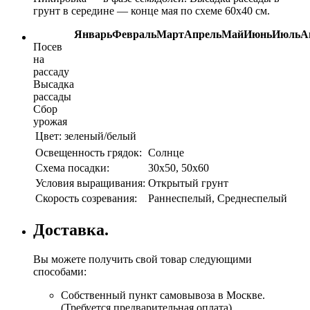
грунт в середине — конце мая по схеме 60х40 см.
Январь
Февраль
Март
Апрель
Май
Июнь
Июль
А
Посев
на
рассаду
Высадка
рассады
Сбор
урожая
Цвет:
зеленый/белый
Освещенность грядок:
Солнце
Схема посадки:
30х50, 50х60
Условия выращивания:
Открытый грунт
Скорость созревания:
Раннеспелый, Среднеспелый
Доставка.
Вы можете получить свой товар следующими
способами:
Собственный пункт самовывоза в Москве.
(Требуется предварительная оплата)