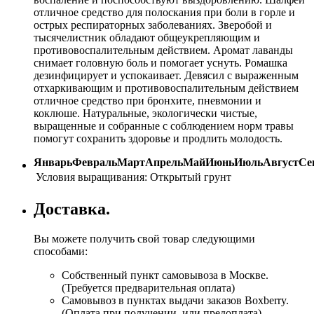
отличное средство для полоскания при боли в горле и
острых респираторных заболеваниях. Зверобой и
тысячелистник обладают общеукрепляющим и
противовоспалительным действием. Аромат лаванды
снимает головную боль и помогает уснуть. Ромашка
дезинфицирует и успокаивает. Девясил с выраженным
отхаркивающим и противовоспалительным действием
отличное средство при бронхите, пневмонии и
коклюше. Натуральные, экологически чистые,
выращенные и собранные с соблюдением норм травы
помогут сохранить здоровье и продлить молодость.
Январь
Февраль
Март
Апрель
Май
Июнь
Июль
Август
Се
Условия выращивания:
Открытый грунт
Доставка.
Вы можете получить свой товар следующими
способами:
Собственный пункт самовывоза в Москве.
(Требуется предварительная оплата)
Самовывоз в пунктах выдачи заказов Boxberry.
(Оплата при получении, или предоплата)