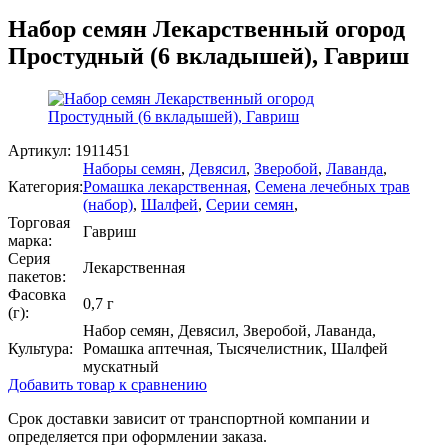
Набор семян Лекарственный огород
Простудный (6 вкладышей), Гавриш
Артикул:
1911451
Наборы семян
,
Девясил
,
Зверобой
,
Лаванда
,
Категория:
Ромашка лекарственная
,
Семена лечебных трав
(набор)
,
Шалфей
,
Серии семян
,
Торговая
Гавриш
марка:
Серия
Лекарственная
пакетов:
Фасовка
0,7 г
(г):
Набор семян, Девясил, Зверобой, Лаванда,
Культура:
Ромашка аптечная, Тысячелистник, Шалфей
мускатный
Добавить товар к сравнению
Срок доставки зависит от транспортной компании и
определяется при оформлении заказа.