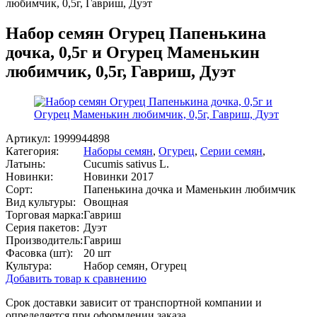
любимчик, 0,5г, Гавриш, Дуэт
Набор семян Огурец Папенькина
дочка, 0,5г и Огурец Маменькин
любимчик, 0,5г, Гавриш, Дуэт
Артикул:
1999944898
Категория:
Наборы семян
,
Огурец
,
Серии семян
,
Латынь:
Cucumis sativus L.
Новинки:
Новинки 2017
Сорт:
Папенькина дочка и Маменькин любимчик
Вид культуры:
Овощная
Торговая марка:
Гавриш
Серия пакетов:
Дуэт
Производитель:
Гавриш
Фасовка (шт):
20 шт
Культура:
Набор семян, Огурец
Добавить товар к сравнению
Срок доставки зависит от транспортной компании и
определяется при оформлении заказа.