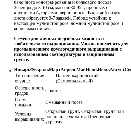
баночного консервирования и бочкового посола.
Зеленцы до 8-10 см, массой 80-95 г, прочные, с
крупными бугорками, черношипые. В каждой пазухе
листа образуется 3-7 завязей. Гибрид устойчив к
настоящей мучнистой росе, ложной мучнистой росе и
корневым гнилям.
Семена для личных подсобных хозяйств и
любительского выращивания. Можно применять для
промышленного круглогодичного выращивания с
использованием светокультуры в защищенном
грунте.
Январь
Февраль
Март
Апрель
Май
Июнь
Июль
Август
Се
Тип опыления
Партенокарпический
огурца:
(Самоопыляемый)
Освещенность
Солнце
грядок:
Схема
Смешанный посев
посадки:
Открытый грунт, Открытый грунт или
Условия
пленочные укрытия, Пленочные
выращивания:
укрытия