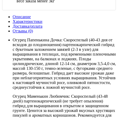
весе заказа менее 3кг
Описание
Характеристики
Доставка/оплата
Отзывы (0)
Огурец Папенькина Дочка: Скороспелый (40-43 дня от
всходов до плодоношения) партенокарпический гибрид
с букетным заложением завязей (2-3 в узле) для
выращивания в теплицах, под временными пленочными
укрытиями, на балконах и лоджиях. Плоды
цилиндрические, длиной 12-14 см, диаметром 3,5-4,0 см,
массой 130-150 г, темно-зеленые, с бугорками среднего
размера, белошипые. Гибрид дает высокие урожаи даже
при неблагоприятных условиях выращивания. Устойчив
к настоящей мучнистой росе, оливковой пятнистости,
среднеустойчив к ложной мучнистой росе.
Огурец Маменькин Любимчик: Скороспелый (43-48
дней) партенокарпический (не требует опыления)
гибрид для выращивания в открытом и защищенном
грунте. Ценится за высокий урожай вкусных хрустящих
пикулей и ароматных корнишонов. Рекомендуется для