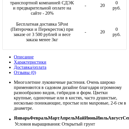
транспортной компанией СДЭК
0
-
20
и предварительной оплате на
руб.
сайте - 20%
Бесплатная доставка 5Post
(Пятерочки и Перекресток) при
0
-
20
заказе от 3 500 рублей и весе
руб.
заказа менее 3кг
Описание
Характеристики
Доставка/оплата
Отзывы (0)
Многолетние луковичные растения. Очень широко
применяются в садовом дизайне благодаря огромному
разнообразию видов, гибридов и форм. Цветки
крупные, одиночные или в кистях, часто душистые,
несколько поникающие, простые или махровые, 2-6 см в
диаметре.
Январь
Февраль
Март
Апрель
Май
Июнь
Июль
Август
Се
Условия выращивания:
Открытый грунт