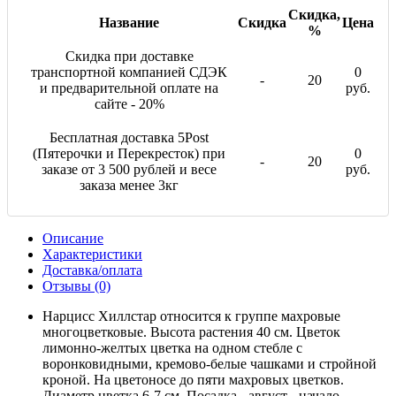
Скидка,
Название
Скидка
Цена
%
Скидка при доставке
транспортной компанией СДЭК
0
-
20
и предварительной оплате на
руб.
сайте - 20%
Бесплатная доставка 5Post
(Пятерочки и Перекресток) при
0
-
20
заказе от 3 500 рублей и весе
руб.
заказа менее 3кг
Описание
Характеристики
Доставка/оплата
Отзывы (0)
Нарцисс Хиллстар относится к группе махровые
многоцветковые. Высота растения 40 см. Цветок
лимонно-желтых цветка на одном стебле с
воронковидными, кремово-белые чашками и стройной
кроной. На цветоносе до пяти махровых цветков.
Диаметр цветка 6-7 см. Посадка - август - начало