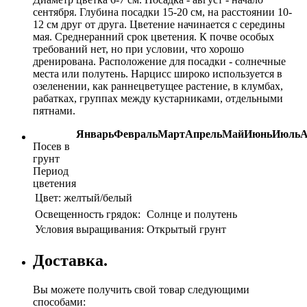
сентября. Глубина посадки 15-20 см, на расстоянии 10-
12 см друг от друга. Цветение начинается с середины
мая. Среднеранний срок цветения. К почве особых
требований нет, но при условии, что хорошо
дренирована. Расположение для посадки - солнечные
места или полутень. Нарцисс широко используется в
озеленении, как раннецветущее растение, в клумбах,
рабатках, группах между кустарниками, отдельными
пятнами.
Январь
Февраль
Март
Апрель
Май
Июнь
Июль
А
Посев в
грунт
Период
цветения
Цвет:
желтый/белый
Освещенность грядок:
Солнце и полутень
Условия выращивания:
Открытый грунт
Доставка.
Вы можете получить свой товар следующими
способами: