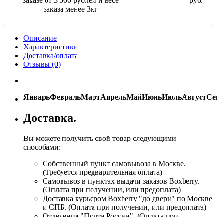
заказе от 3 500 рублей и весе
руб.
заказа менее 3кг
Описание
Характеристики
Доставка/оплата
Отзывы (0)
Январь
Февраль
Март
Апрель
Май
Июнь
Июль
Август
Се
Доставка.
Вы можете получить свой товар следующими
способами:
Собственный пункт самовывоза в Москве.
(Требуется предварительная оплата)
Самовывоз в пунктах выдачи заказов Boxberry.
(Оплата при получении, или предоплата)
Доставка курьером Boxberry "до двери" по Москве
и СПБ. (Оплата при получении, или предоплата)
Отделения "Почта России", (Оплата при