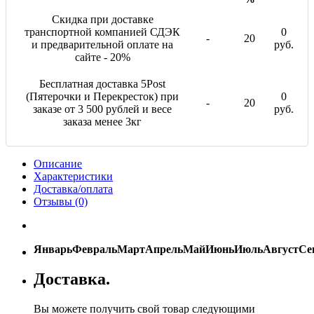
Скидка при доставке
транспортной компанией СДЭК
0
-
20
и предварительной оплате на
руб.
сайте - 20%
Бесплатная доставка 5Post
(Пятерочки и Перекресток) при
0
-
20
заказе от 3 500 рублей и весе
руб.
заказа менее 3кг
Описание
Характеристики
Доставка/оплата
Отзывы (0)
Январь
Февраль
Март
Апрель
Май
Июнь
Июль
Август
Се
Доставка.
Вы можете получить свой товар следующими