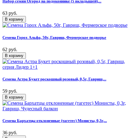
Набор семян Огород на подоконнике (5 вкладышей),...
63 руб.
Семена Горох Альфа, 50г, Гавриш, Фермерское подворье
62 руб.
Семена Астра Букет роскошный розовый, 0,5г, Гавриш,...
59 руб.
Семена Бархатцы отклоненные (тагетес) Монисты, 0,3г,...
36 руб.