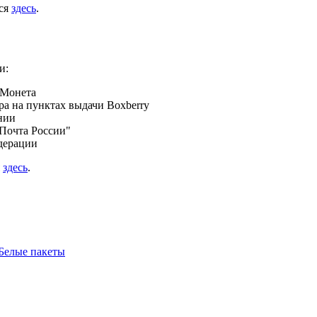
ься
здесь
.
и:
 Монета
а на пунктах выдачи Boxberry
нии
Почта России"
дерации
я
здесь
.