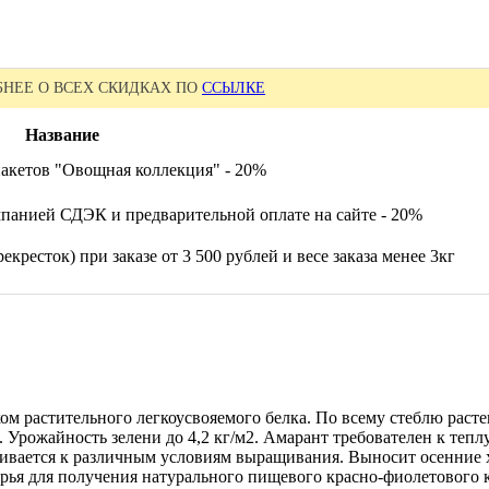
НЕЕ О ВСЕХ СКИДКАХ ПО
ССЫЛКЕ
Название
акетов "Овощная коллекция" - 20%
панией СДЭК и предварительной оплате на сайте - 20%
екресток) при заказе от 3 500 рублей и весе заказа менее 3кг
ком растительного легкоусвояемого белка. По всему стеблю раст
Урожайность зелени до 4,2 кг/м2. Амарант требователен к теплу 
ливается к различным условиям выращивания. Выносит осенние х
ырья для получения натурального пищевого красно-фиолетового к