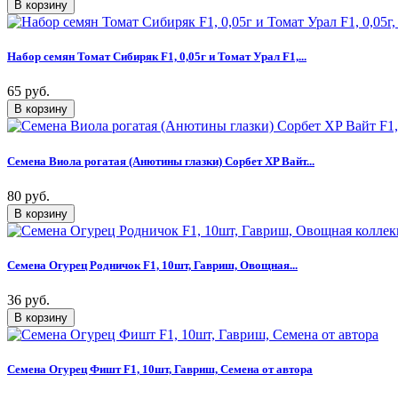
Набор семян Томат Сибиряк F1, 0,05г и Томат Урал F1,...
65 руб.
Семена Виола рогатая (Анютины глазки) Сорбет XP Вайт...
80 руб.
Семена Огурец Родничок F1, 10шт, Гавриш, Овощная...
36 руб.
Семена Огурец Фишт F1, 10шт, Гавриш, Семена от автора