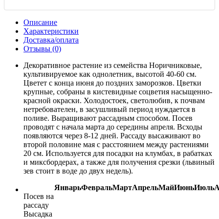
Описание
Характеристики
Доставка/оплата
Отзывы (0)
Декоративное растение из семейства Норичниковые,
культивируемое как однолетник, высотой 40-60 см.
Цветет с конца июня до поздних заморозков. Цветки
крупные, собраны в кистевидные соцветия насыщенно-
красной окраски. Холодостоек, светолюбив, к почвам
нетребователен, в засушливый период нуждается в
поливе. Выращивают рассадным способом. Посев
проводят с начала марта до середины апреля. Всходы
появляются через 8-12 дней. Рассаду высаживают во
второй половине мая с расстоянием между растениями
20 см. Используется для посадки на клумбах, в рабатках
и миксбордерах, а также для получения срезки (львиный
зев стоит в воде до двух недель).
Январь
Февраль
Март
Апрель
Май
Июнь
Июль
А
Посев на
рассаду
Высадка