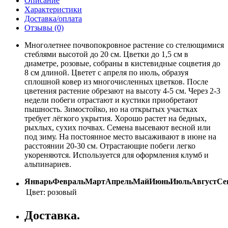
Описание
Характеристики
Доставка/оплата
Отзывы (0)
Многолетнее почвопокровное растение со стелющимися
стеблями высотой до 20 см. Цветки до 1,5 см в
диаметре, розовые, собраны в кистевидные соцветия до
8 см длиной. Цветет с апреля по июль, образуя
сплошной ковер из многочисленных цветков. После
цветения растение обрезают на высоту 4-5 см. Через 2-3
недели побеги отрастают и кустики приобретают
пышность. Зимостойко, но на открытых участках
требует лёгкого укрытия. Хорошо растет на бедных,
рыхлых, сухих почвах. Семена высевают весной или
под зиму. На постоянное место высаживают в июне на
расстоянии 20-30 см. Отрастающие побеги легко
укореняются. Используется для оформления клумб и
альпинариев.
Январь
Февраль
Март
Апрель
Май
Июнь
Июль
Август
Се
Цвет:
розовый
Доставка.