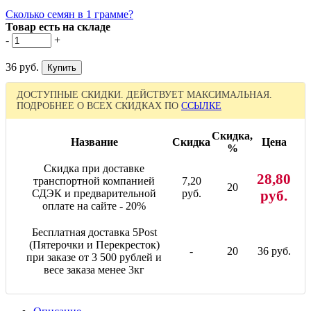
Сколько семян в 1 грамме?
Товар есть на складе
-
+
36 руб.
ДОСТУПНЫЕ СКИДКИ. ДЕЙСТВУЕТ МАКСИМАЛЬНАЯ.
ПОДРОБНЕЕ О ВСЕХ СКИДКАХ ПО
ССЫЛКЕ
Скидка,
Название
Скидка
Цена
%
Скидка при доставке
28,80
транспортной компанией
7,20
20
СДЭК и предварительной
руб.
руб.
оплате на сайте - 20%
Бесплатная доставка 5Post
(Пятерочки и Перекресток)
-
20
36 руб.
при заказе от 3 500 рублей и
весе заказа менее 3кг