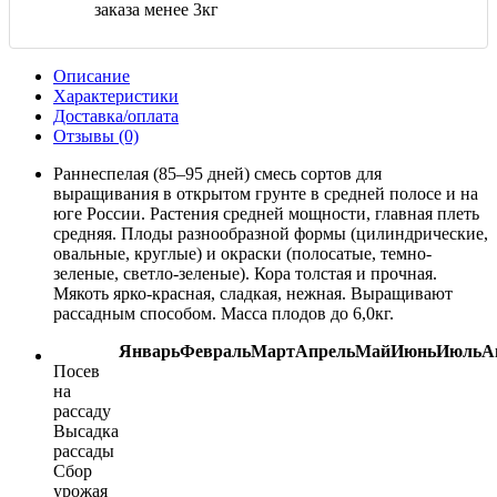
заказа менее 3кг
Описание
Характеристики
Доставка/оплата
Отзывы (0)
Раннеспелая (85–95 дней) смесь сортов для
выращивания в открытом грунте в средней полосе и на
юге России. Растения средней мощности, главная плеть
средняя. Плоды разнообразной формы (цилиндрические,
овальные, круглые) и окраски (полосатые, темно-
зеленые, светло-зеленые). Кора толстая и прочная.
Мякоть ярко-красная, сладкая, нежная. Выращивают
рассадным способом. Масса плодов до 6,0кг.
Январь
Февраль
Март
Апрель
Май
Июнь
Июль
А
Посев
на
рассаду
Высадка
рассады
Сбор
урожая