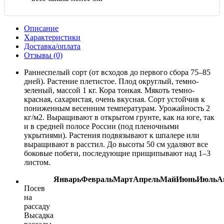
Описание
Характеристики
Доставка/оплата
Отзывы (0)
Раннеспелый сорт (от всходов до первого сбора 75–85
дней). Растение плетистое. Плод округлый, темно-
зеленый, массой 1 кг. Кора тонкая. Мякоть темно-
красная, сахаристая, очень вкусная. Сорт устойчив к
пониженным весенним температурам. Урожайность 2
кг/м2. Выращивают в открытом грунте, как на юге, так
и в средней полосе России (под пленочными
укрытиями). Растения подвязывают к шпалере или
выращивают в расстил. До высоты 50 см удаляют все
боковые побеги, последующие прищипывают над 1–3
листом.
Январь
Февраль
Март
Апрель
Май
Июнь
Июль
А
Посев
на
рассаду
Высадка