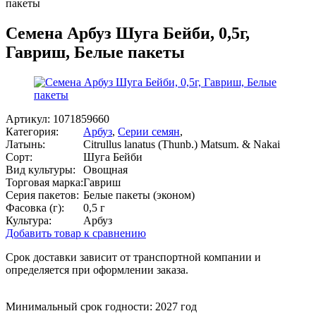
пакеты
Семена Арбуз Шуга Бейби, 0,5г,
Гавриш, Белые пакеты
Артикул:
1071859660
Категория:
Арбуз
,
Серии семян
,
Латынь:
Citrullus lanatus (Thunb.) Matsum. & Nakai
Сорт:
Шуга Бейби
Вид культуры:
Овощная
Торговая марка:
Гавриш
Серия пакетов:
Белые пакеты (эконом)
Фасовка (г):
0,5 г
Культура:
Арбуз
Добавить товар к сравнению
Срок доставки зависит от транспортной компании и
определяется при оформлении заказа.
Минимальный срок годности: 2027 год