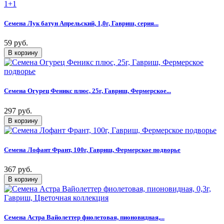
Семена Лук батун Апрельский, 1,0г, Гавриш, серия...
59 руб.
Семена Огурец Феникс плюс, 25г, Гавриш, Фермерское...
297 руб.
Семена Лофант Франт, 100г, Гавриш, Фермерское подворье
367 руб.
Семена Астра Вайолеттер фиолетовая, пионовидная,...