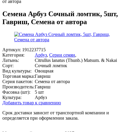
от автора
Семена Арбуз Сочный ломтик, 5шт,
Гавриш, Семена от автора
Артикул:
1912237715
Категория:
Арбуз
,
Серии семян
,
Латынь:
Citrullus lanatus (Thunb.) Matsum. & Nakai
Сорт:
Сочный ломтик
Вид культуры:
Овощная
Торговая марка:
Гавриш
Серия пакетов:
Семена от автора
Производитель:
Гавриш
Фасовка (шт):
5 шт
Культура:
Арбуз
Добавить товар к сравнению
Срок доставки зависит от транспортной компании и
определяется при оформлении заказа.