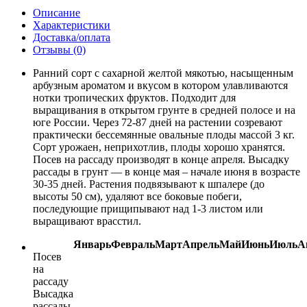
Описание
Характеристики
Доставка/оплата
Отзывы (0)
Ранний сорт с сахарной желтой мякотью, насыщенным
арбузным ароматом и вкусом в котором улавливаются
нотки тропических фруктов. Подходит для
выращивания в открытом грунте в средней полосе и на
юге России. Через 72-87 дней на растении созревают
практически бессемянные овальные плоды массой 3 кг.
Сорт урожаен, неприхотлив, плоды хорошо хранятся.
Посев на рассаду производят в конце апреля. Высадку
рассады в грунт — в конце мая – начале июня в возрасте
30-35 дней. Растения подвязывают к шпалере (до
высоты 50 см), удаляют все боковые побеги,
последующие прищипывают над 1-3 листом или
выращивают врасстил.
Январь
Февраль
Март
Апрель
Май
Июнь
Июль
А
Посев
на
рассаду
Высадка
рассады