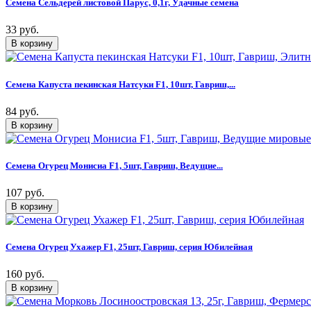
Семена Сельдерей листовой Парус, 0,1г, Удачные семена
33 руб.
Семена Капуста пекинская Натсуки F1, 10шт, Гавриш,...
84 руб.
Семена Огурец Монисиа F1, 5шт, Гавриш, Ведущие...
107 руб.
Семена Огурец Ухажер F1, 25шт, Гавриш, серия Юбилейная
160 руб.