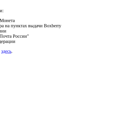
и:
 Монета
а на пунктах выдачи Boxberry
нии
Почта России"
дерации
я
здесь
.