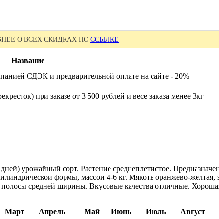
НЕЕ О ВСЕХ СКИДКАХ ПО
ССЫЛКЕ
Название
панией СДЭК и предварительной оплате на сайте - 20%
екресток) при заказе от 3 500 рублей и весе заказа менее 3кг
5 дней) урожайный сорт. Растение среднеплетистое. Предназнач
линдрической формы, массой 4-6 кг. Мякоть оранжево-желтая, зе
 полосы средней ширины. Вкусовые качества отличные. Хорошая
Март
Апрель
Май
Июнь
Июль
Август