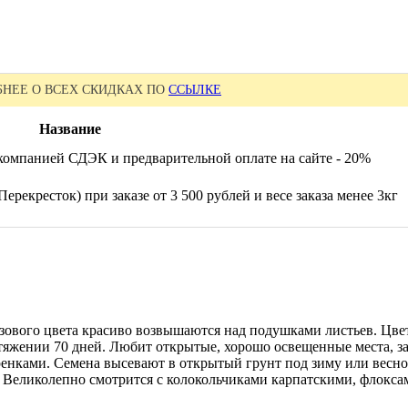
НЕЕ О ВСЕХ СКИДКАХ ПО
ССЫЛКЕ
Название
компанией СДЭК и предварительной оплате на сайте - 20%
ерекресток) при заказе от 3 500 рублей и весе заказа менее 3кг
ового цвета красиво возвышаются над подушками листьев. Цве
отяжении 70 дней. Любит открытые, хорошо освещенные места, з
ренками. Семена высевают в открытый грунт под зиму или весно
. Великолепно смотрится с колокольчиками карпатскими, флокса