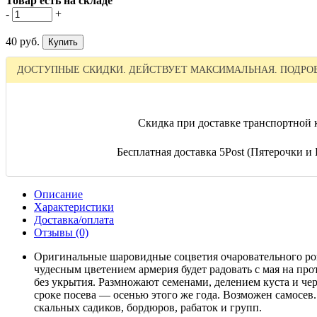
Товар есть на складе
-
+
40 руб.
ДОСТУПНЫЕ СКИДКИ. ДЕЙСТВУЕТ МАКСИМАЛЬНАЯ. ПОДРОБ
Скидка при доставке транспортной 
Бесплатная доставка 5Post (Пятерочки и П
Описание
Характеристики
Доставка/оплата
Отзывы (0)
Оригинальные шаровидные соцветия очаровательного роз
чудесным цветением армерия будет радовать с мая на пр
без укрытия. Размножают семенами, делением куста и че
сроке посева — осенью этого же года. Возможен самосев
скальных садиков, бордюров, рабаток и групп.