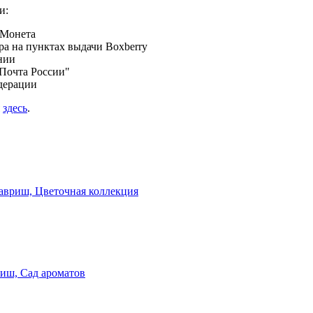
и:
 Монета
а на пунктах выдачи Boxberry
нии
Почта России"
дерации
я
здесь
.